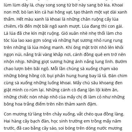
lùm lùm dây lá, chạy song song từ bờ này sang bờ kia. Khoai
non mỡ, bò lan kín cả hai hông vạt, tạo thành một vạt dài xanh
thẩm. Hết màu xanh lá khoai là những chân ruộng cấy lúa
chiêm, rồi đến một bãi ngô xanh mượt. Lúa đang thì con gái.
Lá lúa đã che kín mặt ruộng. Gió xuân nhè nhẹ thổi làm cho
tóc lúa lao xao gợn sóng và những hạt sương nhỏ rung rung
trên những lá lúa mỏng manh. Khi ông mặt trời nhô lên khỏi
ngọn núi, nắng trải vàng khắp nơi, cánh đồng quê em trớ nên
nhộn nhịp. Những giọt sương hứng ánh nắng lung lình. Bướm
chao lượn bên bãi ngô. Mỗi lần chúng sà xuống chạm vào
những bông hồng cờ, bụi phấn hung hung bay lả tả. Đàn chim
cùng sà xuống những luống khoai. Mấy chú sâu khoang đen
giật mình co rúm lại. Những cánh cò đang lặn lội kiêm ăn,
những chiếc nón nháp nhô cùa mấy chị đi làm cỏ như những
bông hoa trắng điểm trên nền thảm xanh đậm.
Con mương từ làng trên chảy xuống, vắt chéo qua đồng làng.
Hai hàng cây bạch đàn, học sinh trường em trồng mấy năm
trước, đã cao bằng cây sào, soi bóng trên dòng nước mương