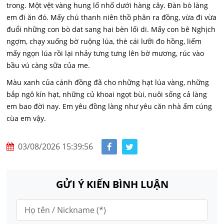
trong. Một vệt vàng hung lố nhố dưới hàng cây. Đàn bò làng
em đi ăn đó. Mấy chú thanh niên thồ phân ra đồng, vừa đi vừa
đuổi những con bò dat sang hai bèn lối di. Mấy con bê Nghịch
ngợm, chạy xuống bờ ruộng lúa, thè cái lưỡi đo hồng, liếm
mấy ngọn lúa rồi lại nhảy tưng tưng lên bờ mương, rúc vào
bầu vú càng sữa của me.
Màu xanh của cánh đồng đã cho những hạt lúa vàng, những
bắp ngô kín hạt, những củ khoai ngọt bùi, nuôi sống cả làng
em bao đời nay. Em yêu đồng làng như yêu căn nhà ấm cúng
cùa em vậy.
03/08/2026 15:39:56
GỬI Ý KIẾN BÌNH LUẬN