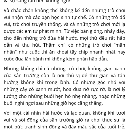
và sự sáng tạo đến không ngờ!
Và chắc chắn không thể không kể đến những trò chơi
vui nhộn mà các bạn học sinh tự chế. Có những trò đố
vui, trò chơi truyền thống, và cả những trò chơi mới lạ
được các em tự phát minh. Từ việc bắn gióng, nhảy dây,
cho đến những trò đùa hài hước, mọi thứ đều rất hấp
dẫn và thu hút. Thậm chí, có những trò chơi "mãn
nhãn" như cuộc thi ăn khoai tây chip nhanh nhất hay
cuộc đua lăn bánh mì không kém phần hấp dẫn.
Nhưng không chỉ có những trò chơi, không gian xanh
của sân trường còn là nơi thú vị để thư giãn và tận
hưởng không khí trong lành. Có những góc nhỏ với
những cây cỏ xanh mướt, hoa đua nở rực rỡ, là nơi lý
tưởng cho những buổi hẹn hò nhẹ nhàng, hoặc những
buổi nghỉ ngơi sau những giờ học căng thẳng.
Với một cái nhìn hài hước và lạc quan, không khí tươi
vui và sôi động của sân trường giờ ra chơi thực sự là
một bức tranh sinh động và đầy màu sắc của tuổi trẻ.