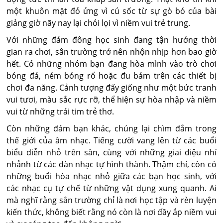
một khuôn mặt đỏ ửng vì cú sốc từ sự gò bó của bài
giảng giờ nãy nay lại chói lọi vì niềm vui trẻ trung.
Với những đám đông học sinh đang tận hưởng thời
gian ra chơi, sân trường trở nên nhộn nhịp hơn bao giờ
hết. Có những nhóm bạn đang hòa mình vào trò chơi
bóng đá, ném bóng rổ hoặc đu bám trên các thiết bị
chơi đa năng. Cảnh tượng đấy giống như một bức tranh
vui tươi, màu sắc rực rỡ, thể hiện sự hòa nhập và niềm
vui từ những trái tim trẻ thơ.
Còn những đám bạn khác, chúng lại chìm đắm trong
thế giới của âm nhạc. Tiếng cười vang lên từ các buổi
biểu diễn nhỏ trên sân, cùng với những giai điệu nhí
nhảnh từ các dàn nhạc tự hình thành. Thậm chí, còn có
những buổi hòa nhạc nhỏ giữa các bạn học sinh, với
các nhạc cụ tự chế từ những vật dụng xung quanh. Ai
mà nghĩ rằng sân trường chỉ là nơi học tập và rèn luyện
kiến thức, không biết rằng nó còn là nơi đầy ắp niềm vui