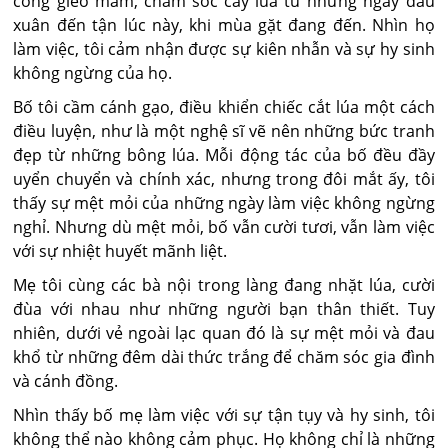
công gieo mầm, chăm sóc cây lúa từ những ngày đầu
xuân đến tận lúc này, khi mùa gặt đang đến. Nhìn họ
làm việc, tôi cảm nhận được sự kiên nhẫn và sự hy sinh
không ngừng của họ.
Bố tôi cầm cánh gạo, điều khiển chiếc cắt lúa một cách
điều luyện, như là một nghệ sĩ vẽ nên những bức tranh
đẹp từ những bông lúa. Mỗi động tác của bố đều đầy
uyển chuyển và chính xác, nhưng trong đôi mắt ấy, tôi
thấy sự mệt mỏi của những ngày làm việc không ngừng
nghỉ. Nhưng dù mệt mỏi, bố vẫn cười tươi, vẫn làm việc
với sự nhiệt huyết mãnh liệt.
Mẹ tôi cùng các bà nội trong làng đang nhặt lúa, cười
đùa với nhau như những người bạn thân thiết. Tuy
nhiên, dưới vẻ ngoài lạc quan đó là sự mệt mỏi và đau
khổ từ những đêm dài thức trắng để chăm sóc gia đình
và cánh đồng.
Nhìn thấy bố mẹ làm việc với sự tận tụy và hy sinh, tôi
không thể nào không cảm phục. Họ không chỉ là những