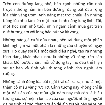
Trên con đường làng nhỏ, bên cạnh những căn nhà
truyền thống nằm im bên đường, đang bắt đầu rộng
lúa chín vàng ươm. Ánh nắng mặt trời chiếu lên những
bông lúa như làm lên một màn hình nắng lung linh. Tôi,
một học sinh nhỏ tuổi, nhìn ngắm cảnh mùa gặt trên
quê hương em với lòng háo hức và kỳ vọng.
Những bác già cười đùa nhau, bên tai dùng một phần
kinh nghiệm và một phần là những câu chuyện về ngày
xưa. Họ quay sợi lúa một cách điệu nghệ, tạo ra những
hình dáng khác nhau, như là những vũ công trên sân
khấu. Mỗi bước chân, mỗi cử động tay, họ đều thể hiện
sự tự hào và tình yêu thương dành cho nghề làm
ruộng.
Những cánh đồng lúa bát ngát trải dài xa xa, như là một
thảm cỏ màu vàng rực rỡ. Cảnh tượng này không chỉ là
một dấu ấn của sự mùa gặt năm nay mà còn là biểu
tượng của sự mệnh lớn lao của con người, những người
đã hy sinh cả tuổi thanh xuân để gìn giữ và bảo vệ vùng