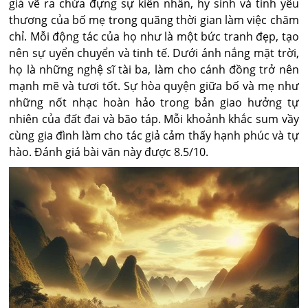
giả vẽ ra chứa đựng sự kiên nhẫn, hy sinh và tình yêu
thương của bố mẹ trong quãng thời gian làm việc chăm
chỉ. Mỗi động tác của họ như là một bức tranh đẹp, tạo
nên sự uyển chuyển và tinh tế. Dưới ánh nắng mặt trời,
họ là những nghệ sĩ tài ba, làm cho cánh đồng trở nên
mạnh mẽ và tươi tốt. Sự hòa quyện giữa bố và mẹ như
những nốt nhạc hoàn hảo trong bản giao hưởng tự
nhiên của đất đai và bão táp. Mỗi khoảnh khắc sum vầy
cùng gia đình làm cho tác giả cảm thấy hạnh phúc và tự
hào. Đánh giá bài văn này được 8.5/10.