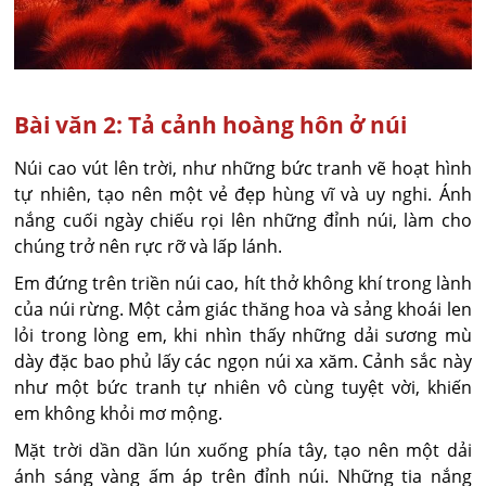
Bài văn 2: Tả cảnh hoàng hôn ở núi
Núi cao vút lên trời, như những bức tranh vẽ hoạt hình
tự nhiên, tạo nên một vẻ đẹp hùng vĩ và uy nghi. Ánh
nắng cuối ngày chiếu rọi lên những đỉnh núi, làm cho
chúng trở nên rực rỡ và lấp lánh.
Em đứng trên triền núi cao, hít thở không khí trong lành
của núi rừng. Một cảm giác thăng hoa và sảng khoái len
lỏi trong lòng em, khi nhìn thấy những dải sương mù
dày đặc bao phủ lấy các ngọn núi xa xăm. Cảnh sắc này
như một bức tranh tự nhiên vô cùng tuyệt vời, khiến
em không khỏi mơ mộng.
Mặt trời dần dần lún xuống phía tây, tạo nên một dải
ánh sáng vàng ấm áp trên đỉnh núi. Những tia nắng