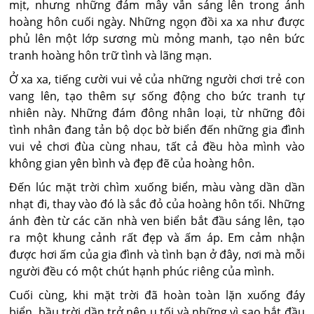
mịt, nhưng những đám mây vẫn sáng lên trong ánh
hoàng hôn cuối ngày. Những ngọn đồi xa xa như được
phủ lên một lớp sương mù mỏng manh, tạo nên bức
tranh hoàng hôn trữ tình và lãng mạn.
Ở xa xa, tiếng cười vui vẻ của những người chơi trẻ con
vang lên, tạo thêm sự sống động cho bức tranh tự
nhiên này. Những đám đông nhân loại, từ những đôi
tình nhân đang tản bộ dọc bờ biển đến những gia đình
vui vẻ chơi đùa cùng nhau, tất cả đều hòa mình vào
không gian yên bình và đẹp đẽ của hoàng hôn.
Đến lúc mặt trời chìm xuống biển, màu vàng dần dần
nhạt đi, thay vào đó là sắc đỏ của hoàng hôn tối. Những
ánh đèn từ các căn nhà ven biển bắt đầu sáng lên, tạo
ra một khung cảnh rất đẹp và ấm áp. Em cảm nhận
được hơi ấm của gia đình và tình bạn ở đây, nơi mà mỗi
người đều có một chút hạnh phúc riêng của mình.
Cuối cùng, khi mặt trời đã hoàn toàn lặn xuống đáy
biển, bầu trời dần trở nên u tối và những vì sao bắt đầu