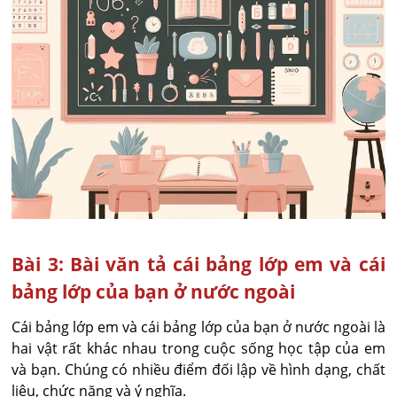
Bài 3: Bài văn tả cái bảng lớp em và cái
bảng lớp của bạn ở nước ngoài
Cái bảng lớp em và cái bảng lớp của bạn ở nước ngoài là
hai vật rất khác nhau trong cuộc sống học tập của em
và bạn. Chúng có nhiều điểm đối lập về hình dạng, chất
liệu, chức năng và ý nghĩa.