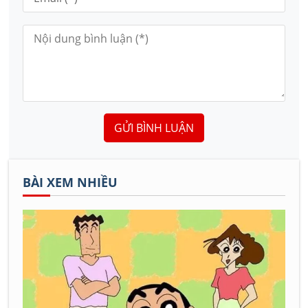
GỬI BÌNH LUẬN
BÀI XEM NHIỀU