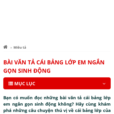
Miêu tả
BÀI VĂN TẢ CÁI BẢNG LỚP EM NGẮN
GỌN SINH ĐỘNG
MỤC LỤC
Bạn có muốn đọc những bài văn tả cái bảng lớp
em ngắn gọn sinh động không? Hãy cùng khám
phá những câu chuyện thú vị về cái bảng lớp của