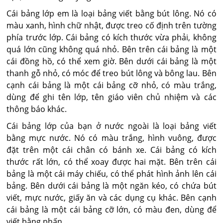
Cái bảng lớp em là loại bảng viết bằng bút lông. Nó có
màu xanh, hình chữ nhật, được treo cố định trên tường
phía trước lớp. Cái bảng có kích thước vừa phải, không
quá lớn cũng không quá nhỏ. Bên trên cái bảng là một
cái đồng hồ, có thể xem giờ. Bên dưới cái bảng là một
thanh gỗ nhỏ, có móc để treo bút lông và bông lau. Bên
cạnh cái bảng là một cái bảng cỡ nhỏ, có màu trắng,
dùng để ghi tên lớp, tên giáo viên chủ nhiệm và các
thông báo khác.
Cái bảng lớp của bạn ở nước ngoài là loại bảng viết
bằng mực nước. Nó có màu trắng, hình vuông, được
đặt trên một cái chân có bánh xe. Cái bảng có kích
thước rất lớn, có thể xoay được hai mặt. Bên trên cái
bảng là một cái máy chiếu, có thể phát hình ảnh lên cái
bảng. Bên dưới cái bảng là một ngăn kéo, có chứa bút
viết, mực nước, giấy ăn và các dụng cụ khác. Bên cạnh
cái bảng là một cái bảng cỡ lớn, có màu đen, dùng để
viết bằng phấn.