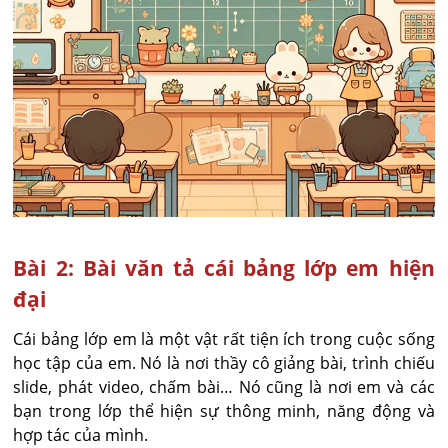
Bài 2: Bài văn tả cái bảng lớp em hiện
đại
Cái bảng lớp em là một vật rất tiện ích trong cuộc sống
học tập của em. Nó là nơi thầy cô giảng bài, trình chiếu
slide, phát video, chấm bài… Nó cũng là nơi em và các
bạn trong lớp thể hiện sự thông minh, năng động và
hợp tác của mình.