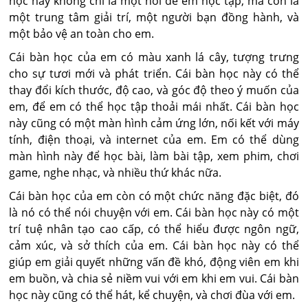
học này không chỉ là một nơi để em học tập, mà còn là
một trung tâm giải trí, một người bạn đồng hành, và
một bảo vệ an toàn cho em.
Cái bàn học của em có màu xanh lá cây, tượng trưng
cho sự tươi mới và phát triển. Cái bàn học này có thể
thay đổi kích thước, độ cao, và góc độ theo ý muốn của
em, để em có thể học tập thoải mái nhất. Cái bàn học
này cũng có một màn hình cảm ứng lớn, nối kết với máy
tính, điện thoại, và internet của em. Em có thể dùng
màn hình này để học bài, làm bài tập, xem phim, chơi
game, nghe nhạc, và nhiều thứ khác nữa.
Cái bàn học của em còn có một chức năng đặc biệt, đó
là nó có thể nói chuyện với em. Cái bàn học này có một
trí tuệ nhân tạo cao cấp, có thể hiểu được ngôn ngữ,
cảm xúc, và sở thích của em. Cái bàn học này có thể
giúp em giải quyết những vấn đề khó, động viên em khi
em buồn, và chia sẻ niềm vui với em khi em vui. Cái bàn
học này cũng có thể hát, kể chuyện, và chơi đùa với em.