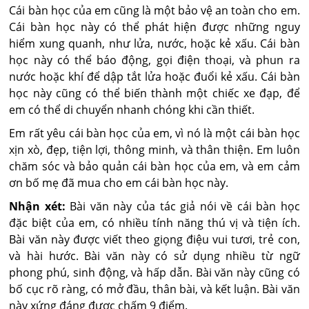
Cái bàn học của em cũng là một bảo vệ an toàn cho em.
Cái bàn học này có thể phát hiện được những nguy
hiểm xung quanh, như lửa, nước, hoặc kẻ xấu. Cái bàn
học này có thể báo động, gọi điện thoại, và phun ra
nước hoặc khí để dập tắt lửa hoặc đuổi kẻ xấu. Cái bàn
học này cũng có thể biến thành một chiếc xe đạp, để
em có thể di chuyển nhanh chóng khi cần thiết.
Em rất yêu cái bàn học của em, vì nó là một cái bàn học
xịn xò, đẹp, tiện lợi, thông minh, và thân thiện. Em luôn
chăm sóc và bảo quản cái bàn học của em, và em cảm
ơn bố mẹ đã mua cho em cái bàn học này.
Nhận xét:
Bài văn này của tác giả nói về cái bàn học
đặc biệt của em, có nhiều tính năng thú vị và tiện ích.
Bài văn này được viết theo giọng điệu vui tươi, trẻ con,
và hài hước. Bài văn này có sử dụng nhiều từ ngữ
phong phú, sinh động, và hấp dẫn. Bài văn này cũng có
bố cục rõ ràng, có mở đầu, thân bài, và kết luận. Bài văn
này xứng đáng được chấm 9 điểm.