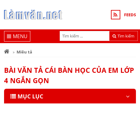
FEEDS
MENU
Tìm kiếm
Miêu tả
BÀI VĂN TẢ CÁI BÀN HỌC CỦA EM LỚP
4 NGẮN GỌN
MỤC LỤC