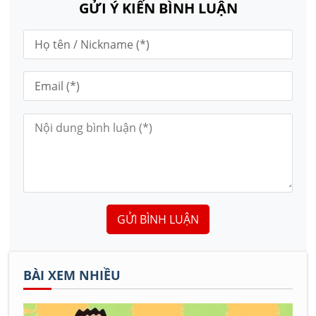
GỬI Ý KIẾN BÌNH LUẬN
GỬI BÌNH LUẬN
BÀI XEM NHIỀU