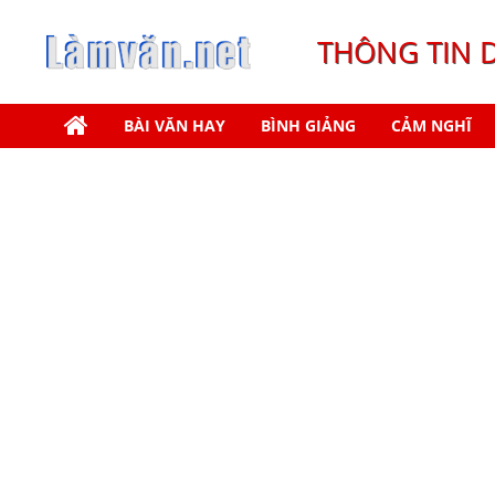
THÔNG TIN 
BÀI VĂN HAY
BÌNH GIẢNG
CẢM NGHĨ