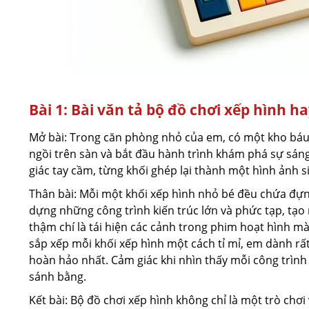
Bài 1: Bài văn tả bộ đồ chơi xếp hình h
Mở bài: Trong căn phòng nhỏ của em, có một kho báu đặ
ngồi trên sàn và bắt đầu hành trình khám phá sự sán
giác tay cầm, từng khối ghép lại thành một hình ảnh 
Thân bài: Mỗi một khối xếp hình nhỏ bé đều chứa đựn
dựng những công trình kiến trúc lớn và phức tạp, tạo 
thậm chí là tái hiện các cảnh trong phim hoạt hình mà
sắp xếp mỗi khối xếp hình một cách tỉ mỉ, em dành rấ
hoàn hảo nhất. Cảm giác khi nhìn thấy mỗi công trình
sánh bằng.
Kết bài: Bộ đồ chơi xếp hình không chỉ là một trò chơ