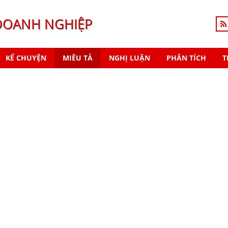
DOANH NGHIỆP
KỂ CHUYỆN
MIÊU TẢ
NGHỊ LUẬN
PHÂN TÍCH
T