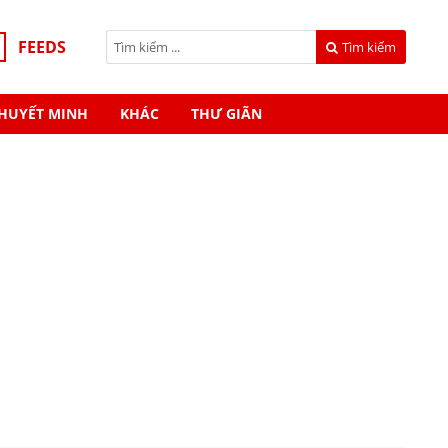
FEEDS
Tìm kiếm
HUYẾT MINH
KHÁC
THƯ GIÃN