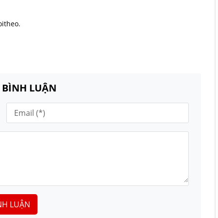
oitheo.
N BÌNH LUẬN
NH LUẬN