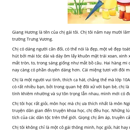
Giang Hương là tên của chị gái tôi. Chị tôi năm nay mười lăm
trường Trưng Vương.
Chị có dáng người cân đối, có thế nói là đẹp, một vẻ đẹp toát
hút bởi mái tóc dài và dày ôm lấy khuôn mặt trái xoan, xin
mắt tròn, to, trong sáng giống như mắt bồ câu. Hai hàng mi
nay càng có phần duyên dáng hơn. Cái miệng tươi với đôi 
Chị là một người vui tính, thích ca hát, chẳng thế mà lớp 10
có rất nhiều bạn, bởi trong quan hệ đôi xử với bạn bè, chị là
tính khiêm nhường và sự tôn trọng lẫn nhau, mình mới có đ
Chị tôi học rất giỏi, môn học mà chị ưa thích nhất là môn Ng
truyện dân gian đến truyện khoa học, chị đều học. Những lú
tích của các dân tộc trên thế giới. Giọng chị ấm áp, truyền 
Chị tôi không chỉ là một cô gái thông minh, học giỏi, hát ha