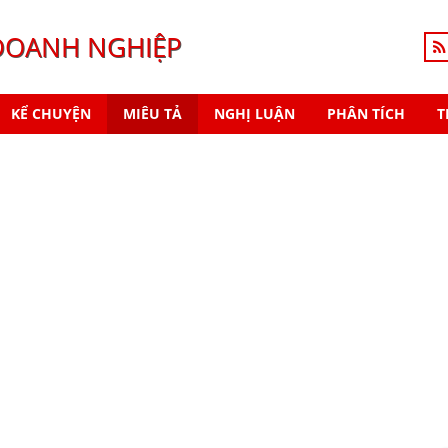
DOANH NGHIỆP
KỂ CHUYỆN
MIÊU TẢ
NGHỊ LUẬN
PHÂN TÍCH
T