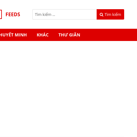
FEEDS
Tìm kiếm
HUYẾT MINH
KHÁC
THƯ GIÃN