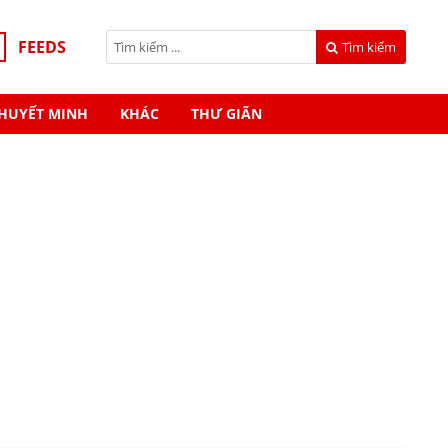
FEEDS
Tìm kiếm
HUYẾT MINH
KHÁC
THƯ GIÃN