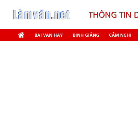
THÔNG TIN 
BÀI VĂN HAY
BÌNH GIẢNG
CẢM NGHĨ