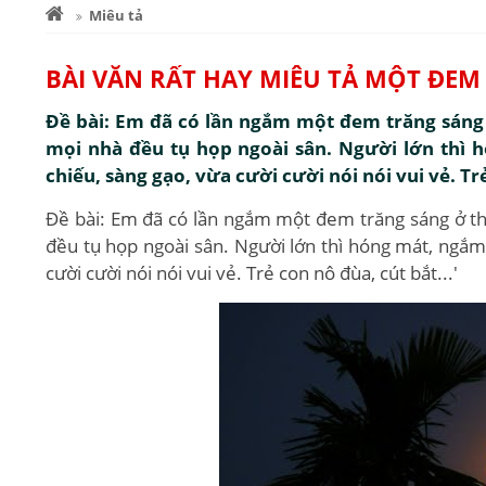
Miêu tả
BÀI VĂN RẤT HAY MIÊU TẢ MỘT ĐEM
Đề bài: Em đã có lần ngắm một đem trăng sáng 
mọi nhà đều tụ họp ngoài sân. Người lớn thì h
chiếu, sàng gạo, vừa cười cười nói nói vui vẻ. Trẻ
Đề bài: Em đã có lần ngắm một đem trăng sáng ở th
đều tụ họp ngoài sân. Người lớn thì hóng mát, ngắm 
cười cười nói nói vui vẻ. Trẻ con nô đùa, cút bắt...'