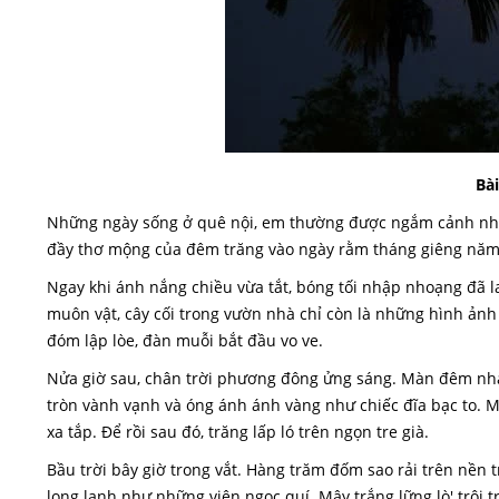
Bà
Những ngày sống ở quê nội, em thường được ngắm cảnh nh
đầy thơ mộng của đêm trăng vào ngày rằm tháng giêng năm 
Ngay khi ánh nắng chiều vừa tắt, bóng tối nhập nhoạng đã 
muôn vật, cây cối trong vườn nhà chỉ còn là những hình ảnh 
đóm lập lòe, đàn muỗi bắt đầu vo ve.
Nửa giờ sau, chân trời phương đông ửng sáng. Màn đêm nhà
tròn vành vạnh và óng ánh ánh vàng như chiếc đĩa bạc to. Mộ
xa tắp. Để rồi sau đó, trăng lấp ló trên ngọn tre già.
Bầu trời bây giờ trong vắt. Hàng trăm đốm sao rải trên nền 
long lanh như những viên ngọc quí. Mây trắng lững lò' trôi 