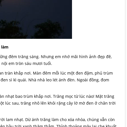
i làm
ững đêm trăng sáng. Nhưng em nhớ mãi hình ảnh đẹp đẽ,
nội em tròn sáu mươi tuổi.
lan tràn khắp nơi. Màn đêm mỗi lúc một đen đậm, phủ trùm
đen sì kì quái. Nhà nhà leo lét ánh đèn. Ngoài đồng, đom
n nhạt bao trùm khắp nơi. Trăng mọc từ lúc nào! Mặt trăng
t lúc sau, trăng nhô lên khỏi rặng cây lờ mờ đen ở chân trời
trời lam nhạt. Dừ ánh trăng làm cho xóa nhòa, chúng vẫn còn
trên bầu trời xanh thăm thẳm. Thỉnh thoảng mây lại che khuất