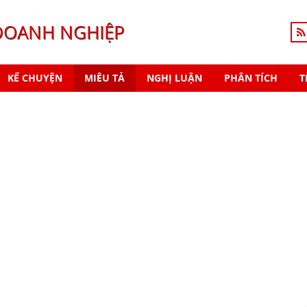
DOANH NGHIỆP
KỂ CHUYỆN
MIÊU TẢ
NGHỊ LUẬN
PHÂN TÍCH
T