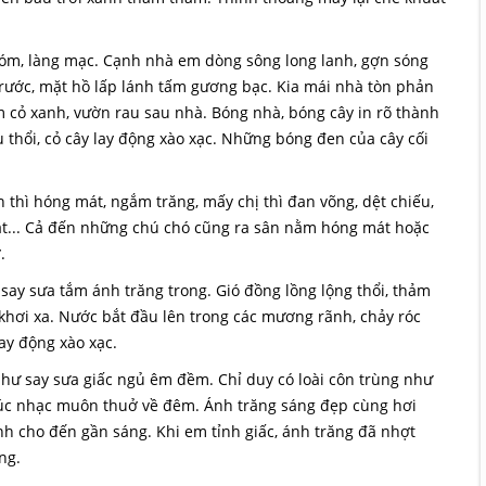
xóm, làng mạc. Cạnh nhà em dòng sông long lanh, gợn sóng
rước, mặt hồ lấp lánh tấm gương bạc. Kia mái nhà tòn phản
 cỏ xanh, vườn rau sau nhà. Bóng nhà, bóng cây in rõ thành
 thổi, cỏ cây lay động xào xạc. Những bóng đen của cây cối
 thì hóng mát, ngắm trăng, mấy chị thì đan võng, dệt chiếu,
 bắt... Cả đến những chú chó cũng ra sân nằm hóng mát hoặc
.
say sưa tắm ánh trăng trong. Gió đồng lồng lộng thổi, thảm
khơi xa. Nước bắt đầu lên trong các mương rãnh, chảy róc
lay động xào xạc.
như say sưa giấc ngủ êm đềm. Chỉ duy có loài côn trùng như
húc nhạc muôn thuở về đêm. Ánh trăng sáng đẹp cùng hơi
h cho đến gần sáng. Khi em tỉnh giấc, ánh trăng đã nhợt
ng.