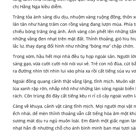
chị Hằng Nga kiều diễm.
Trăng tỏa ánh sáng dìu dịu, nhuộm vàng ruộng đồng, thôn 
lăn tăn như hàng trăm con rồng vàng đang lượn múa. Phía t
chiếu bóng trăng óng ánh. Ánh vàng còn phết lên những tấm
những vầng đen nhạt trên mặt đất. Thỉnh thoảng, gió hiu hiu
lắc lư, thay dạng đổi hình như những “bóng ma” chập chờn.
Trong xóm, hầu hết mọi nhà đều tụ họp ngoài sân. Người lớn
sàng gạo, vừa cười cười nói nói vui vẻ. Trẻ con nô đùa, cút
ra đường nhìn tới nhìn lui vào phía xa rồi cất tiếng sủa vu vơ
Ngoài đồng quang cảnh thật vắng lặng, tĩnh mịch. Muôn vật 
lúa xanh rập rờn, nhấp nhô như những làn sóng ngoài biển 
rách. Côn trùng đó đây cất tiếng kêu ri rỉ cỏ cây ngoài vườn 
Càng về khuya, cảnh vật càng tĩnh mịch. Mọi người mọi vật 
ếch nhái, dế mèn thỉnh thoảng vẫn cất tiếng hòa âm một k
sương mát dịu ru ngủ muôn loài. Em đánh một giấc ngon làn
nhạt hẳn đi nhường chỗ cho ánh bình minh ban mai tươi sá