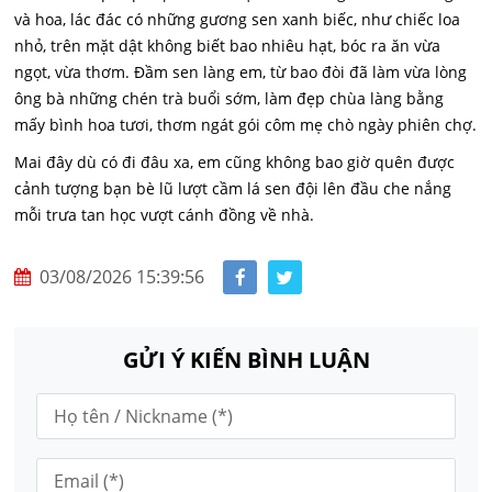
và hoa, lác đác có những gương sen xanh biếc, như chiếc loa
nhỏ, trên mặt dật không biết bao nhiêu hạt, bóc ra ăn vừa
ngọt, vừa thơm. Đầm sen làng em, từ bao đòi đã làm vừa lòng
ông bà những chén trà buổi sớm, làm đẹp chùa làng bằng
mấy bình hoa tươi, thơm ngát gói côm mẹ chò ngày phiên chợ.
Mai đây dù có đi đâu xa, em cũng không bao giờ quên được
cảnh tượng bạn bè lũ lượt cầm lá sen đội lên đầu che nắng
mỗi trưa tan học vượt cánh đồng về nhà.
03/08/2026 15:39:56
GỬI Ý KIẾN BÌNH LUẬN