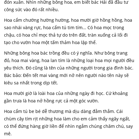
đón xuân. Nhìn những bông hoa, em biết bác Hải đã đầu tư
công sức vào đó rất nhiều.
Hoa cẩm chướng hường hường, hoa mười giờ hồng hồng, hoa
sao nhái vàng rực, hoa cẩm tú tim tím... Có hoa mọc trong
chậu, có hoa chỉ mọc thả tự do trên đất, tràn xuống cả lối đi
tạo cho vườn hoa một tấm thảm hoa lập thể.
Những bông hoa bác trồng đều có ý nghĩa. Như bông trang
đỏ, hoa mai vàng, hoa lan tím là những loại hoa mọi người đều
yêu thích. Đó cũng là tên của những người trong gia đình bác.
Bác bảo: Đến tết mai vàng mới nở nên người nào tên này sẽ
kiêu sa nhất trong dịp tết.
Hoa mười giờ là loài hoa của những ngày đi học. Cứ khoảng
gần trưa là hoa nở hồng rực cả một góc vườn.
Hoa cẩm tú be bé dễ thương mà dịu dàng đằm thắm. Cái
chùm cây tím rịt những hoa làm cho em cảm thấy ngây ngất,
có thể đứng hàng giờ liền để nhìn ngắm chúng chăm chú, say
mê.