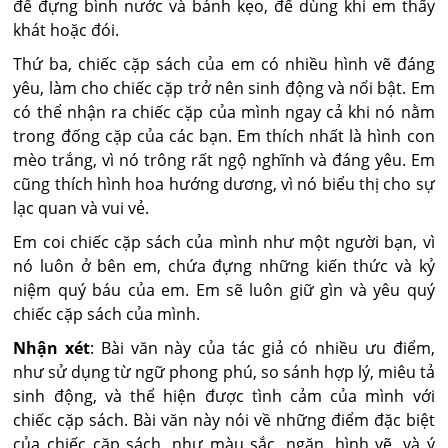
để đựng bình nước và bánh kẹo, để dùng khi em thấy
khát hoặc đói.
Thứ ba, chiếc cặp sách của em có nhiều hình vẽ đáng
yêu, làm cho chiếc cặp trở nên sinh động và nổi bật. Em
có thể nhận ra chiếc cặp của mình ngay cả khi nó nằm
trong đống cặp của các bạn. Em thích nhất là hình con
mèo trắng, vì nó trông rất ngộ nghĩnh và đáng yêu. Em
cũng thích hình hoa hướng dương, vì nó biểu thị cho sự
lạc quan và vui vẻ.
Em coi chiếc cặp sách của mình như một người bạn, vì
nó luôn ở bên em, chứa đựng những kiến thức và kỷ
niệm quý báu của em. Em sẽ luôn giữ gìn và yêu quý
chiếc cặp sách của mình.
Nhận xét
: Bài văn này của tác giả có nhiều ưu điểm,
như sử dụng từ ngữ phong phú, so sánh hợp lý, miêu tả
sinh động, và thể hiện được tình cảm của mình với
chiếc cặp sách. Bài văn này nói về những điểm đặc biệt
của chiếc cặp sách, như màu sắc, ngăn, hình vẽ, và ý