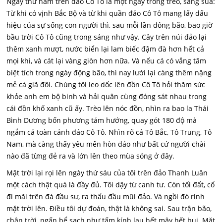
Ngày thứ năm trên đảo Cô Tô là một ngày trong trẻo, sáng sủa:
Từ khi có vịnh Bắc Bộ và từ khi quần đảo Cô Tô mang lấy dấu
hiệu của sự sống con người thì, sau mỗi lần dông bão, bao giờ
bầu trời Cô Tô cũng trong sáng như vậy. Cây trên núi đảo lại
thêm xanh mượt, nước biển lại lam biếc đậm đà hơn hết cả
mọi khi, và cát lại vàng giòn hơn nữa. Và nếu cá có vắng tăm
biệt tích trong ngày động bão, thì nay lưới lại càng thêm nặng
mẻ cá giã đôi. Chúng tôi leo dốc lên đồn Cô Tô hỏi thăm sức
khỏe anh em bộ binh và hải quân cùng đóng sát nhau trong
cái đồn khố xanh cũ ấy. Trèo lên nóc đồn, nhìn ra bao la Thái
Bình Dương bốn phương tám hướng, quay gót 180 độ mà
ngắm cả toàn cảnh đảo Cô Tô. Nhìn rõ cả Tô Bắc, Tô Trung, Tô
Nam, mà càng thấy yêu mến hòn đảo như bất cứ người chài
nào đã từng đẻ ra và lớn lên theo mùa sóng ở đây.
Mặt trời lại rọi lên ngày thứ sáu của tôi trên đảo Thanh Luân
một cách thật quá là đầy đủ. Tôi dậy từ canh tư. Còn tối đất, cố
đi mãi trên đá đầu sư, ra thấu đầu mũi đảo. Và ngồi đó rình
mặt trời lên. Điều tôi dự đoán, thật là không sai. Sau trận bão,
chân trời, ngấn bể sạch như tấm kính lau hết mây hết bụi. Mặt