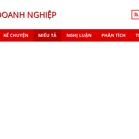
DOANH NGHIỆP
KỂ CHUYỆN
MIÊU TẢ
NGHỊ LUẬN
PHÂN TÍCH
T