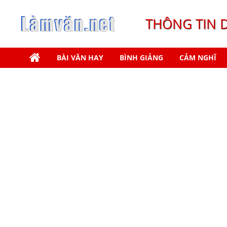
THÔNG TIN 
BÀI VĂN HAY
BÌNH GIẢNG
CẢM NGHĨ