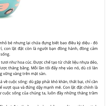
 nhỏ bé nhưng lại chứa đựng biết bao điều kỳ diệu - đó
 trí, con lật đật còn là người bạn đồng hành, đồng cảm
 sống.
 tươi như hoa cúc. Được chế tạo từ chất liệu nhựa dẻo,
ợc thăng bằng. Mỗi lần tôi đẩy nhẹ vào nó, dù có lăn
ứng vững vàng trên mặt sàn.
á về cuộc sống: dù gặp phải khó khăn, thất bại, chỉ cần
thể vượt qua và đứng dậy mạnh mẽ. Con lật đật chính là
ư cuộc sống của chúng ta, luôn đầy những thăng trầm