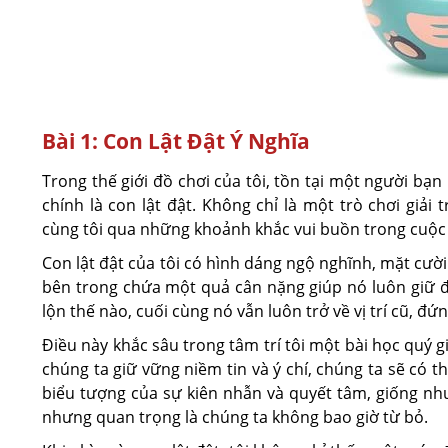
Bài 1: Con Lật Đật Ý Nghĩa
Trong thế giới đồ chơi của tôi, tồn tại một người bạn
chính là con lật đật. Không chỉ là một trò chơi giải
cùng tôi qua những khoảnh khắc vui buồn trong cuộc
Con lật đật của tôi có hình dáng ngộ nghĩnh, mặt cười
bên trong chứa một quả cân nặng giúp nó luôn giữ đư
lộn thế nào, cuối cùng nó vẫn luôn trở về vị trí cũ, đ
Điều này khắc sâu trong tâm trí tôi một bài học quý gi
chúng ta giữ vững niềm tin và ý chí, chúng ta sẽ có 
biểu tượng của sự kiên nhẫn và quyết tâm, giống nh
nhưng quan trọng là chúng ta không bao giờ từ bỏ.