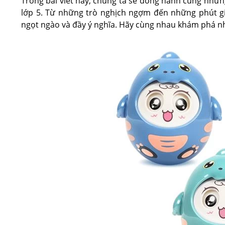
Trong bài viết này, chúng ta sẽ đồng hành cùng nhữn
lớp 5. Từ những trò nghịch ngợm đến những phút g
ngọt ngào và đầy ý nghĩa. Hãy cùng nhau khám phá n