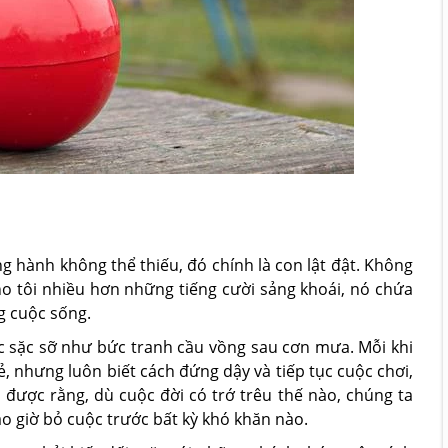
g hành không thể thiếu, đó chính là con lật đật. Không
o tôi nhiều hơn những tiếng cười sảng khoái, nó chứa
g cuộc sống.
sắc sặc sỡ như bức tranh cầu vồng sau cơn mưa. Mỗi khi
ẻ, nhưng luôn biết cách đứng dậy và tiếp tục cuộc chơi,
c được rằng, dù cuộc đời có trớ trêu thế nào, chúng ta
ao giờ bỏ cuộc trước bất kỳ khó khăn nào.