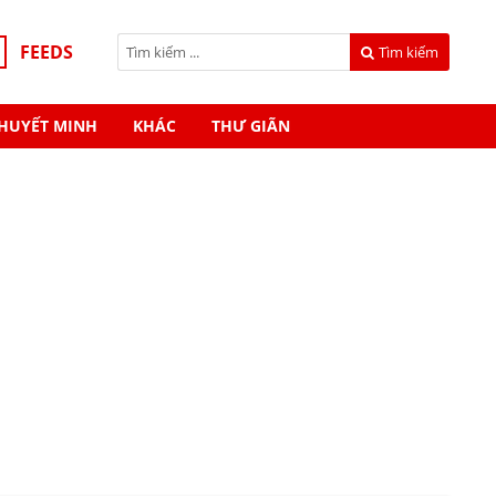
FEEDS
Tìm kiếm
HUYẾT MINH
KHÁC
THƯ GIÃN