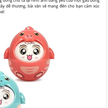
g dòng chữ tả lại hình ảnh đáng yêu của một gấu bông
iây dễ thương, bài văn sẽ mang đến cho bạn cảm xúc
hé!