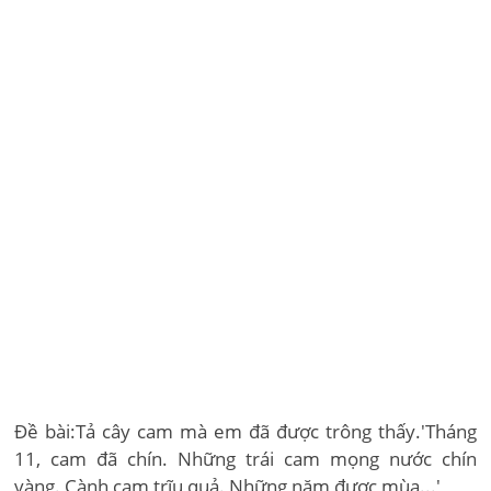
Đề bài:Tả cây cam mà em đã được trông thấy.'Tháng
11, cam đã chín. Những trái cam mọng nước chín
vàng. Cành cam trĩu quả. Những năm được mùa...'