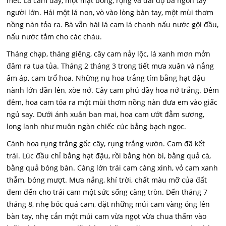
mét. Lá cam dày, một mặt bóng, rộng và dài độ ba ngón tay
người lớn. Hái một lá non, vò vào lòng bàn tay, một mùi thơm
nồng nàn tỏa ra. Bà vẫn hái lá cam lá chanh nấu nước gội đầu,
nấu nước tắm cho các cháu.
Tháng chạp, tháng giêng, cây cam nảy lộc, lá xanh mơn mởn
đâm ra tua tủa. Tháng 2 tháng 3 trong tiết mưa xuân và nắng
ấm áp, cam trổ hoa. Những nụ hoa trắng tím bằng hạt đậu
nành lớn dần lên, xòe nở. Cây cam phủ đầy hoa nở trắng. Đêm
đêm, hoa cam tỏa ra một mùi thơm nồng nàn đưa em vào giấc
ngủ say. Dưới ánh xuân ban mai, hoa cam ướt đẫm sương,
long lanh như muôn ngàn chiếc cúc bằng bạch ngọc.
Cánh hoa rụng trắng gốc cây, rụng trắng vườn. Cam đã kết
trái. Lúc đầu chỉ bằng hạt đậu, rồi bằng hòn bi, bằng quả cà,
bằng quả bóng bàn. Càng lớn trái cam càng xinh, vỏ cam xanh
thẫm, bóng mượt. Mưa nắng, khí trời, chất màu mỡ của đất
đem đến cho trái cam một sức sống căng tròn. Đến tháng 7
tháng 8, nhẹ bóc quả cam, đặt những múi cam vàng óng lên
bàn tay, nhẹ cắn một múi cam vừa ngọt vừa chua thấm vào