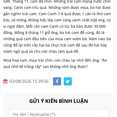
lưỡi. Tháng 11, cam đã chín. Những trái cam mọng nước chín
vàng. Cành cam trĩu quả. Những năm được mùa, bà hái được
gần nghìn trái cam. Cam Canh 7-8 quả được 1 cân là thứ cam
bóc, vỏ mỏng, không hột, tép cam sóng sánh chất mật ong, có
vị ngọt đậm. Mỗi cân cam Canh có lúc bà bán được 30.000
đồng. Mồng 8 tháng 11 giỗ ông, bà hái cam để cúng, đó là
những quả cam đầu tiên của mùa cam vườn bà. Năm nào, bà
cũng để lại trên cây hai ba chục trái cam để sau đó hái bày
mâm ngũ quả và cho con cháu làm quà tết.
Mùa hoa cam, mùa trái chín, con cháu lại nhớ đến ông. “Ăn
quả nhớ kể trồng cây” sao không nhớ ông được?
03/08/2026 15:39:56
GỬI Ý KIẾN BÌNH LUẬN