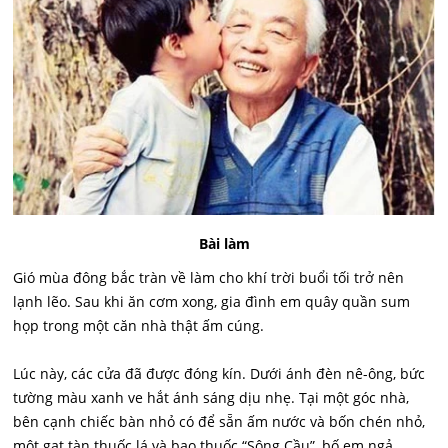
B
ài làm
Gió mùa đông bắc tràn về làm cho khí trời buổi tối trở nên
lạnh lẽo. Sau khi ăn cơm xong, gia đình em quây quần sum
họp trong một căn nhà thật ấm cúng.
Lúc này, các cửa đã được đóng kín. Dưới ánh đèn nê-ông, bức
tường màu xanh ve hắt ánh sáng dịu nhẹ. Tại một góc nhà,
bên cạnh chiếc bàn nhỏ có để sẵn ấm nước và bốn chén nhỏ,
một gạt tàn thuốc lá và bao thuốc “Sông Cầu”, bố em ngả