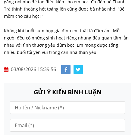
gắng nói nho để tạo điều kiện cho em học. Cả đến bé Thanh
Trà thỉnh thoảng hét toáng lên cũng được bà nhắc nhở: “Bé
mồm cho cậu học! ”.
Không khí buổi sum họp gia đình em thật là đầm ấm. Mỗi
người đều có những sinh hoạt riêng nhưng đều quan tâm lẫn
nhau với tình thương yêu đùm bọc. Em mong được sống
nhiều buổi tối yên vui trong căn nhà thân yêu.
03/08/2026 15:39:56
GỬI Ý KIẾN BÌNH LUẬN