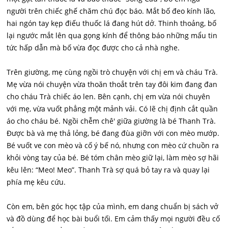
người trên chiếc ghế chăm chú đọc báo. Mắt bố đeo kính lão,
hai ngón tay kẹp điếu thuốc lá đang hút dở. Thinh thoảng, bố
lại ngước mắt lên qua gọng kính để thông báo những mẩu tin
tức hấp dẫn mà bố vừa đọc được cho cả nhà nghe.
Trên giường, mẹ cùng ngồi trò chuyện với chị em và cháu Trà.
Mẹ vừa nói chuyện vừa thoăn thoắt trên tay đôi kim đang đan
cho cháu Trà chiếc áo len. Bên cạnh, chị em vừa nói chuyên
với mẹ, vừa vuốt phẳng một mảnh vải. Có lẽ chị định cắt quần
áo cho cháu bé. Ngồi chễm chê' giữa giường là bé Thanh Trà.
Được bà và mẹ thả lỏng, bé đang đùa giỡn với con mèo mướp.
Bé vuốt ve con mèo và cố ý bế nó, nhưng con mèo cứ chuồn ra
khỏi vòng tay của bé. Bé tóm chân mèo giữ lại, làm mèo sợ hãi
kêu lên: “Meo! Meo”. Thanh Trà sợ quá bỏ tay ra và quay lại
phía mẹ kêu cứu.
Còn em, bên góc học tập của mình, em dang chuẩn bị sách vở
và đồ dùng để học bài buổi tối. Em cảm thấy mọi người đều cố