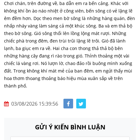
Chơi chán, trên đường về, ba dẫn em ra bến cảng. Khác với
không khí ồn ào náo nhiệt ở công viên, bến sông có vẻ lặng lẽ
êm đềm hơn. Dọc theo men bờ sông là những hàng quán, đèn
nhấp nháy vàng làm sáng cả một khúc sông. Ba và em thả bộ
theo bờ sông. Gió sông thổi lên lồng lộng mát rượi. Những
chiếc phà trong đêm, đen trùi trũi lặng lẽ trôi. Gió đã lành
lạnh, ba giục em ra về. Hai cha con thong thả thả bộ bên
những hàng cây đang rì rào trong gió. Thỉnh thoảng một vài
chiếc lá vàng rơi. Nó lượn lờ, chao đảo rồi buông mình xuống
đất. Trong không khí mát mẻ của ban đêm, em ngửi thấy mùi
hoa thơm thoang thoảng báo hiệu mùa xuân sắp về trên
thành phố.
03/08/2026 15:39:56
GỬI Ý KIẾN BÌNH LUẬN