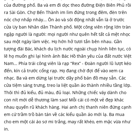
của đường phố. Ba và em đi dọc theo đường Điện Biên Phủ rồi
ra Sài Gòn. Chợ Bến Thành im lìm đứng trong đêm, đèn trên
nóc chợ nhấp nháy... Ôn ào và sôi động nhất vẫn là ở trước
cửa Uy ban Nhân dân Thành phố. Một công viên rộng lớn tràn
ngập người là người: mọi người như quên hết tất cả mệt nhọc
sau một ngày làm việc. Họ hớn hở tươi tắn bên nhau. Gần
tượng đài Bác, khách du lịch nước ngoài chụp hình liên tục, có
lẽ họ muốn ghi lại hình ảnh Bác Hồ thân yêu của đất nước Việt
Nam... Phía trái công viên là rạp “Rex” - Đoàn người lũ lượt kéo
đến, kín cả trước cổng rạp. Họ đang chờ đợi để vào xem ca
nhạc. Ba và em dừng lại trước dãy phố bán đồ may sẵn. Các
cửa tiệm sáng trưng, treo la liệt quần áo thành nhiều tầng lớp.
Thôi thì đủ kiểu, đủ màu, đủ loại. Những chiếc váy dành cho
con nít mới dễ thương làm sao! Mỗi cái có một vẻ đẹp khác
nhau quyến rũ khách hàng. Hai anh chị thanh niên đứng cạnh
em cứ trầm trồ bàn tán về các kiểu quần áo mới lạ. Ba mua
cho em một cái áo sơ mi trắng, may rất khéo, em mặc vừa như
in.