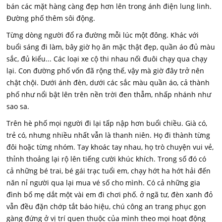
bán các mặt hàng càng đẹp hơn lên trong ánh điện lung linh.
Đường phố thêm sôi động.
Từng dòng người đổ ra đường mỗi lúc một đông. Khác với
buổi sáng đi làm, bây giờ họ ăn mặc thật đẹp, quần áo đủ màu
sắc, đủ kiểu... Các loại xe cộ thi nhau nối đuôi chạy qua chạy
lại. Con đường phố vốn đã rộng thế, vậy mà giờ đây trở nên
chật chội. Dưới ánh đèn, dưới các sắc màu quần áo, cả thành
phố như nổi bật lên trên nền trời đen thẫm, nhấp nhánh như
sao sa.
Trên hè phố mọi người đi lại tấp nập hơn buổi chiều. Già có,
trẻ có, nhưng nhiều nhất vẫn là thanh niên. Họ đi thành từng
đôi hoặc từng nhóm. Tay khoác tay nhau, họ trò chuyện vui vẻ,
thỉnh thoảng lại rộ lên tiếng cười khúc khích. Trong số đó có
cả những bé trai, bé gái trạc tuổi em, chạy hớt ha hớt hải đến
năn nỉ người qua lại mua vé số cho mình. Có cả những gia
đình bố mẹ dắt một vài em đi chơi phố. ở ngã tư, đèn xanh đỏ
vẫn đều đặn chớp tắt báo hiệu, chú công an trang phục gọn
gàng đứng ở vị trí quen thuộc của mình theo mọi hoạt động