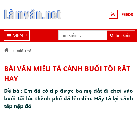
FEEDS
MENU
Tìm kiếm
Miêu tả
BÀI VĂN MIÊU TẢ CẢNH BUỔI TỐI RẤT
HAY
Đề bài: Em đã có dịp được ba mẹ dắt đi chơi vào
buổi tối lúc thành phố đã lên đèn. Hãy tả lại cảnh
tấp nập đó