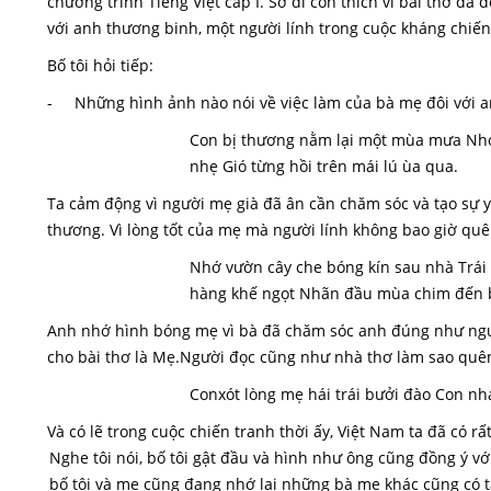
chương trình Tiếng Việt cấp I. Sở dĩ con thích vì bài thơ đã 
với anh thương binh, một người lính trong cuộc kháng chiế
Bố tôi hỏi tiếp:
- Những hình ảnh nào nói về việc làm của bà mẹ đôi với 
Con bị thương nằm lại một mùa mưa Nhớ 
nhẹ Gió từng hồi trên mái lú ùa qua.
Ta cảm động vì người mẹ già đã ân cần chăm sóc và tạo sự y
thương. Vì lòng tốt của mẹ mà người lính không bao giờ q
Nhớ vườn cây che bóng kín sau nhà Trái
hàng khế ngọt Nhãn đầu mùa chim đến b
Anh nhớ hình bóng mẹ vì bà đã chăm sóc anh đúng như ngườ
cho bài thơ là Mẹ.Người đọc cũng như nhà thơ làm sao quên
Conxót lòng mẹ hái trái bưởi đào Con nh
Và có lẽ trong cuộc chiến tranh thời ấy, Việt Nam ta đã có r
Nghe tôi nói, bố tôi gật đầu và hình như ông cũng đồng ý vớ
bố tôi và mẹ cũng đang nhớ lại những bà mẹ khác cũng có 