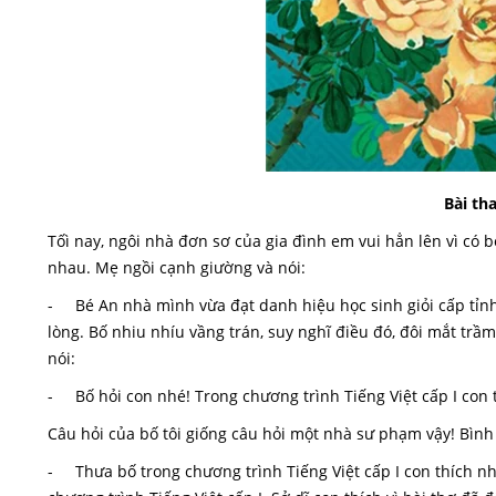
Bài th
Tốì nay, ngôi nhà đơn sơ của gia đình em vui hẳn lên vì có 
nhau. Mẹ ngồi cạnh giường và nói:
- Bé An nhà mình vừa đạt danh hiệu học sinh giỏi cấp tỉnh
lòng. Bố nhiu nhíu vầng trán, suy nghĩ điều đó, đôi mắt trầm 
nói:
- Bố hỏi con nhé! Trong chương trình Tiếng Việt cấp I con t
Câu hỏi của bố tôi giống câu hỏi một nhà sư phạm vậy! Bình tĩ
- Thưa bố trong chương trình Tiếng Việt cấp I con thích nh