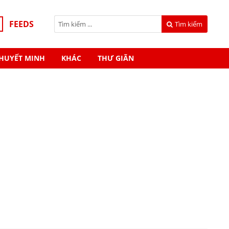
FEEDS
Tìm kiếm
HUYẾT MINH
KHÁC
THƯ GIÃN