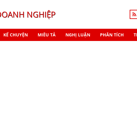
DOANH NGHIỆP
KỂ CHUYỆN
MIÊU TẢ
NGHỊ LUẬN
PHÂN TÍCH
T