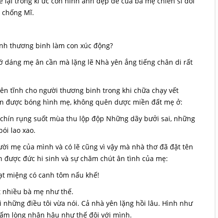
để lại trong kí ức con hình ảnh đẹp đẽ của bà mẹ chiến sĩ đối
n chống Mĩ.
anh thương binh làm con xúc động?
dáng mẹ ân cần mà lặng lẽ Nhà yên ắng tiếng chân di rất
ên tĩnh cho người thương binh trong khi chữa chạy vết
uên được bóng hình mẹ, không quên dược miền đất mẹ ở:
 chín rụng suốt mùa thu lộp độp Những dãy bưởi sai, những
ói lao xao.
i mẹ của mình và có lẽ cũng vì vậy mà nhà thơ đã đặt tên
 được đức hi sinh và sự chăm chút ân tình của mẹ:
ạt miệng có canh tôm nấu khế!
ất nhiều bà mẹ như thế.
i những điều tôi vừa nói. Cả nhà yên lặng hồi lâu. Hình như
tấm lòng nhân hậu như thế đôi với mình.