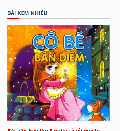
BÀI XEM NHIỀU
Bài văn hay lớp 5 miêu tả về quyển