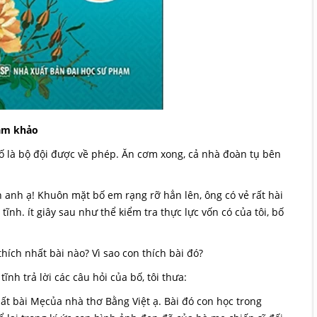
am khảo
bố là bộ đội được về phép. Ăn cơm xong, cả nhà đoàn tụ bên
 anh ạ! Khuôn mặt bố em rạng rỡ hẳn lên, ông có vẻ rất hài
tĩnh. ít giây sau như thể kiểm tra thực lực vốn có của tôi, bố
hích nhất bài nào? Vì sao con thích bài đó?
nh trả lời các câu hỏi của bố, tôi thưa:
ất bài Mẹcủa nhà thơ Bằng Việt ạ. Bài đó con học trong