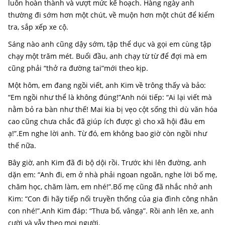
luôn hoàn thành và vượt mức kế hoạch. Hàng ngày anh
thường đi sớm hơn một chút, về muộn hơn một chút để kiểm
tra, sắp xếp xe cộ.
Sáng nào anh cũng dậy sớm, tập thể dục và gọi em cùng tập
chạy một trăm mét. Buổi đầu, anh chạy từ từ để đợi mà em
cũng phải “thở ra đường tai”mới theo kịp.
Một hôm, em đang ngồi viết, anh Kim về trông thấy và bảo:
“Em ngồi như thể là không đúng!”Anh nói tiếp: “Ai lại viết mà
nằm bỏ ra bàn như thế! Mai kia bị vẹo cột sống thì dù văn hóa
cao cũng chưa chắc đã giúp ích được gì cho xã hội đâu em
ạ!”.Em nghe lời anh. Từ đó, em không bao giờ còn ngồi như
thế nữa.
Bây giờ, anh Kim đã đi bộ dội rồi. Trước khi lên đường, anh
dặn em: “Anh đi, em ở nhà phải ngoan ngoãn, nghe lời bố mẹ,
chăm học, chăm làm, em nhé!”.Bố mẹ cũng đã nhắc nhở anh
Kim: “Con đi hãy tiếp nối truyền thống của gia đình công nhân
con nhé!”.Anh Kim đáp: “Thưa bố, vângạ”. Rồi anh lên xe, anh
cười và vẫy theo mọi người.