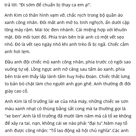
trả lời: “Đi sớm để chuẩn bị thay ca em ạ!”.
Anh Kim có thân hình vạm vỡ, chắc nịch trong bộ quần áo
xanh công nhân. Đôi mắt anh mở to, tinh nghịch, ẩn dưới cặp
lông mày rậm. Mái tóc đen nhánh. Cái miệng hợp với khuôn
mặt. Đôi môi tươi đỏ. Phía trán bên trái anh có một vết sẹo
nhỏ. Đó là vết sẹo ngày nhỏ khi anh trèo ổi bị ngã. Chiếc cằm
anh hơi lẹm.
Đầu anh đội chiếc mũ xanh công nhân, phía trước có ngôi sao
vuông tự vệ. Lồng ngực anh nở căng sau tấm áo xanh, phía
bên trái em thấy lấp lánh tấm huy hiệu Đoàn. Chiếc thắt lưng
to bản bó chặt làm cho người anh gọn ghẽ. Anh thường đi đôi
giày cao cổ.
Anh Kim là tổ trưởng lái xe của nhà máy, những chiếc xe sơn
màu xanh nhạt có thùng bằng sắt cong mà ta thường gọi là
“xe ben”.Anh là tổ trưởng đã mười lăm năm mà cả tổ xe không
để xảy ra tai. nạn, không cái xe nào phải “đại tu”.Năm nay tổ
anh được công nhận: “Tổ lao động xã hội chủ nghĩa”.Các anh