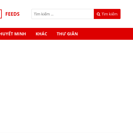
FEEDS
Tìm kiếm
HUYẾT MINH
KHÁC
THƯ GIÃN