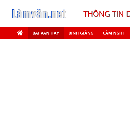
THÔNG TIN 
BÀI VĂN HAY
BÌNH GIẢNG
CẢM NGHĨ