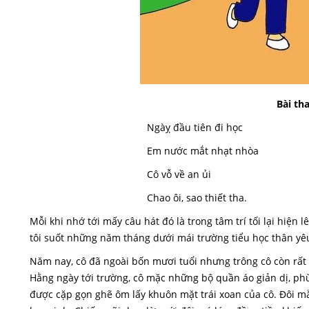
Bài th
Ngàỵ đầu tiên đi học
Em nước mắt nhạt nhòa
Cô vỗ về an ủi
Chao ôi, sao thiết tha.
Mỗi khi nhớ tới mấy câu hát đó là trong tâm trí tối lại hiện 
tôi suốt những năm tháng dưới mái trường tiểu học thân yê
Năm nay, cô đã ngoài bốn mươi tuổi nhưng trông cô còn rất 
Hằng ngày tới trường, cô mặc những bộ quần áo giản dị, ph
được cặp gọn ghẽ ôm lấy khuôn mặt trái xoan của cô. Đôi mắ