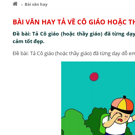
Bài văn hay
BÀI VĂN HAY TẢ VỀ CÔ GIÁO HOẶC T
Đề bài: Tả Cô giáo (hoặc thầy giáo) đã từng dạ
cảm tốt đẹp.
Đề bài: Tả Cô giáo (hoặc thầy giáo) đã từng dạy dỗ e