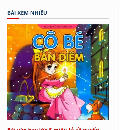
BÀI XEM NHIỀU
Bài văn hay lớp 5 miêu tả về quyển