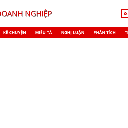
DOANH NGHIỆP
KỂ CHUYỆN
MIÊU TẢ
NGHỊ LUẬN
PHÂN TÍCH
T