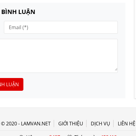
N BÌNH LUẬN
NH LUẬN
© 2020 - LAMVAN.NET
GIỚI THIỆU
DỊCH VỤ
LIÊN HỆ