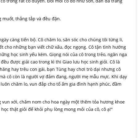
cô trông rất có duyên. Đôi môi cô đỏ như son, dàn da trắng
ng muốt, thẳng tắp và đều đặn.
 ngày càng tiến bộ. Cô chăm lo, săn sóc cho chúng tôi từng li,
viết cho những bạn viết chữ xấu, đọc ngọng. Cô tận tình hướng
hững học sinh yếu kém. Giọng nói của cô trong trẻo, ngân nga
đều được giải cao trong kì thi Giao lưu học sinh giỏi. Cô là
hăng hay trêu con gái, bạn Tùng hay chơi trò dại nhưng cô
i mà cô còn là người vợ đảm đang, người mẹ mẫu mực. Khi dạy
ô luôn chăm lo, vun đắp cho tổ ấm gia đình hạnh phúc, đầm
ng vun xới, chăm nom cho hoa ngày một thêm tỏa hương khoe
 học thật giỏi đế khỏi phụ lòng mong mỏi của cô, cô ạ!"