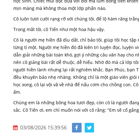
học sinh. Chiếc mũi dọc dừa với đôi má lúm đồng tiền khiến 
mịn màng mà không thoa một lớp phấn nào.
Cô luôn tươi cười rạng rỡ với chúng tôi, để lộ hàm răng trắ
Trong mắt tôi, cô Tiến như một hoa hậu vậy.
Cô là người mẹ hiền đã dìu dắt, chỉ bảo tôi, giúp tôi học tập
từng tí một. Người mẹ hiền đó đã kiên trì luyện đọc, luyện 
dẫn giải những bài toán khó, gợi ý những câu văn hay cho n
nên cô giảng bài rất dễ thuộc, dễ hiểu. Nhờ đó mà cả lớp tôi 
người hiền lành nhưng lại rất nghiêm khắc. Bạn Phúc, bạn T
đều khuyên bảo nhẹ nhàng. Không chỉ là một giáo viên giỏ
học xong, cô lại vội vã về nhà để nấu cơm cho chồng con. C
ấm.
Chúng em là những bông hoa tươi đẹp, còn cô là người đa
sắc. Cô Tiến ơi, em chỉ muốn nói với cô rằng: "Em sẽ cố gắng
03/08/2026 15:39:56