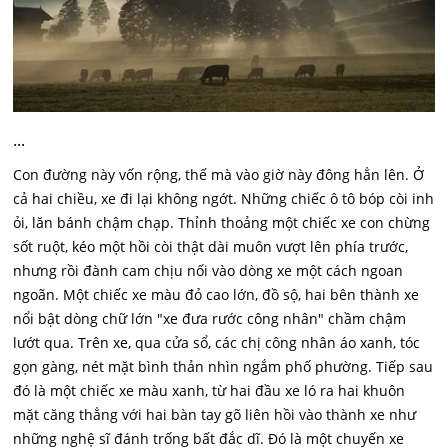
...
Con đường này vốn rộng, thế mà vào giờ này đông hẳn lên. Ở
cả hai chiều, xe đi lại không ngớt. Những chiếc ô tô bóp còi inh
ỏi, lăn bánh chậm chạp. Thỉnh thoảng một chiếc xe con chừng
sốt ruột, kéo một hồi còi thật dài muôn vượt lên phía trước,
nhưng rồi đành cam chịu nối vào dòng xe một cách ngoan
ngoãn. Một chiếc xe màu đỏ cao lớn, đồ sộ, hai bên thành xe
nổi bật dòng chữ lớn "xe đưa rước công nhân" chầm chậm
lướt qua. Trên xe, qua cửa sổ, các chị công nhân áo xanh, tóc
gọn gàng, nét mặt bình thản nhìn ngắm phố phường. Tiếp sau
đó là một chiếc xe màu xanh, từ hai đầu xe ló ra hai khuôn
mặt căng thẳng với hai bàn tay gõ liên hồi vào thành xe như
những nghệ sĩ đánh trống bất đắc dĩ. Đó là một chuyến xe