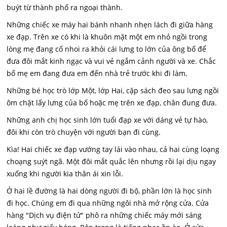
buýt từ thành phố ra ngoại thành.
Những chiếc xe máy hai bánh nhanh nhẹn lách đi giữa hàng
xe đạp. Trên xe có khi là khuôn mặt một em nhỏ ngồi trong
lòng mẹ đang cố nhoi ra khỏi cái lưng to lớn của ông bố để
đưa đôi mắt kinh ngạc và vui vẻ ngắm cảnh người và xe. Chắc
bố mẹ em đang đưa em đến nhà trẻ trước khi đi làm.
Những bé học trò lớp Một, lớp Hai, cặp sách đeo sau lưng ngồi
ôm chặt lấy lưng của bố hoặc mẹ trên xe đạp, chân đung đưa.
Những anh chị học sinh lớn tuổi đạp xe với dáng vẻ tự hào,
đôi khi còn trò chuyện với người bạn đi cùng.
Kìa! Hai chiếc xe đạp vướng tay lái vào nhau, cả hai cùng loạng
choạng suýt ngã. Một đôi mắt quắc lên nhưng rồi lại dịu ngay
xuống khi người kia thân ái xin lỗi.
Ở hai lề đường là hai dòng người đi bộ, phần lớn là học sinh
đi học. Chúng em đi qua những ngôi nhà mở rộng cửa. Cửa
hàng "Dịch vụ điện tử" phô ra những chiếc máy mới sáng