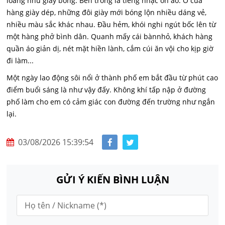
loáng như giấy bóng. Bên trong là tiếng nhạc ồn ào. Ở cửa
hàng giày dép, những đôi giày mới bóng lộn nhiều dáng vẻ,
nhiều màu sắc khác nhau. Đầu hẻm, khói nghi ngút bốc lên từ
một hàng phở bình dân. Quanh mấy cái bànnhỏ, khách hàng
quần áo giản dị, nét mặt hiền lành, cắm cúi ăn vội cho kịp giờ
đi làm...
Một ngày lao động sôi nổi ở thành phố em bắt đầu từ phút cao
điểm buổi sáng là như vậy đấy. Không khí tấp nập ở đường
phố làm cho em có cảm giác con đường đến trường như ngắn
lại.
03/08/2026 15:39:54
GỬI Ý KIẾN BÌNH LUẬN