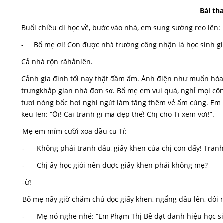
Bài th
Buổi chiều di học về, bước vào nhà, em sung sướng reo lên:
- Bố mẹ ơi! Con được nhà trường công nhận là học sinh gi
Cả nhà rộn rãhẳnlên.
Cảnh gia đình tối nay thật đầm ấm. Ánh điện như muốn hòa 
trưngkhắp gian nhà đơn sơ. Bố mẹ em vui quá, nghỉ mọi công
tươi nóng bốc hơi nghi ngút làm tăng thêm vẻ ấm cúng. Em và
kêu lên: “Ôi! Cái tranh gì mà đẹp thế! Chị cho Tí xem với!”.
Mẹ em mỉm cười xoa đầu cu Tí:
- Không phải tranh đâu, giấy khen của chị con dấy! Tranh 
- Chị ấy học giỏi nên được giấy khen phải không mẹ?
-ừ!
Bố mẹ nãy giờ chăm chú đọc giấy khen, ngẩng dầu lên, đôi 
- Mẹ nó nghe nhé: “Em Phạm Thị Bề đạt danh hiệu học sinh