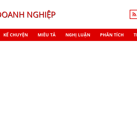
DOANH NGHIỆP
KỂ CHUYỆN
MIÊU TẢ
NGHỊ LUẬN
PHÂN TÍCH
T