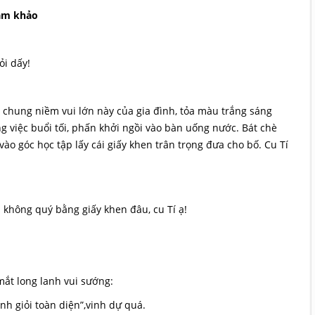
am khảo
ỏi dấy!
chung niềm vui lớn này của gia đình, tỏa màu trắng sáng
 việc buổi tối, phấn khởi ngồi vào bàn uống nước. Bát chè
o góc học tập lấy cái giấy khen trân trọng đưa cho bố. Cu Tí
không quý bằng giấy khen đâu, cu Tí ạ!
mắt long lanh vui sướng:
 giỏi toàn diện”,vinh dự quá.