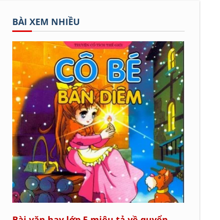
BÀI XEM NHIỀU
Bài văn hay lớp 5 miêu tả về quyển