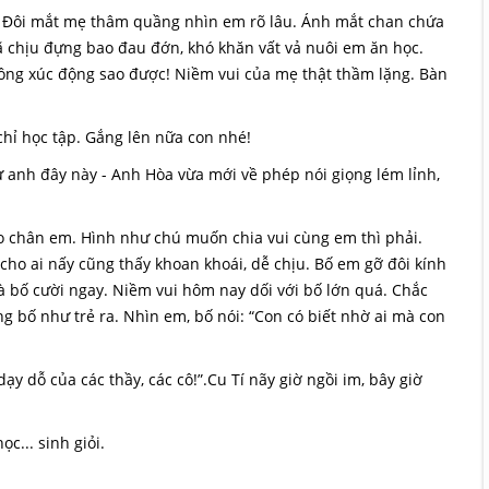
. Đôi mắt mẹ thâm quầng nhìn em rõ lâu. Ánh mắt chan chứa
đã chịu đựng bao đau đớn, khó khăn vất vả nuôi em ăn học.
ông xúc động sao được! Niềm vui của mẹ thật thầm lặng. Bàn
hỉ học tập. Gắng lên nữa con nhé!
anh đây này - Anh Hòa vừa mới về phép nói giọng lém lỉnh,
 chân em. Hình như chú muốn chia vui cùng em thì phải.
ho ai nấy cũng thấy khoan khoái, dễ chịu. Bố em gỡ đôi kính
 là bố cười ngay. Niềm vui hôm nay dối với bố lớn quá. Chắc
g bố như trẻ ra. Nhìn em, bố nói: “Con có biết nhờ ai mà con
 dỗ của các thầy, các cô!”.Cu Tí nãy giờ ngồi im, bây giờ
c... sinh giỏi.