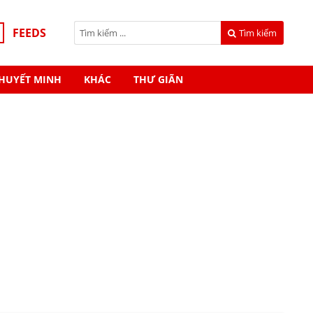
FEEDS
Tìm kiếm
HUYẾT MINH
KHÁC
THƯ GIÃN