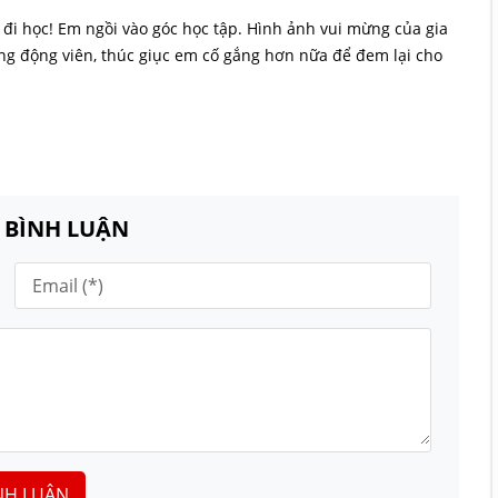
 đi học! Em ngồi vào góc học tập. Hình ảnh vui mừng của gia
ng động viên, thúc giục em cố gắng hơn nữa để đem lại cho
N BÌNH LUẬN
NH LUẬN