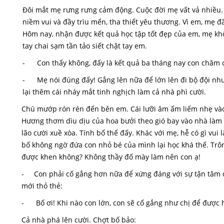
Đôi mắt mẹ rưng rưng cảm động. Cuộc đời mẹ vất vả nhiều
niềm vui và đầy trìu mến, tha thiết yêu thương. Vì em, mẹ 
Hôm nay, nhận được kết quả học tập tốt đẹp của em, mẹ kh
tay chai sạm tần tảo siết chặt tay em.
- Con thấy không, đấy là kết quả ba tháng nay con chăm c
- Mẹ nói đúng đấy! Gắng lên nữa để lớn lên đi bộ đội như 
lại thêm cái nháy mắt tinh nghịch làm cả nhà phì cười.
Chú mướp rón rén đến bên em. Cái lưỡi âm ấm liếm nhẹ vào
Hương thơm dìu dịu của hoa bưởi theo gió bay vào nhà làm c
lão cười xuề xòa. Tính bố thế đấy. Khác với mẹ, hễ có gì vui
bố không ngờ đứa con nhỏ bé của mình lại học khá thế. Trôn
được khen không? Không thầy đố mày làm nên con ạ!
- Con phải cố gắng hơn nữa để xứng đáng với sự tận tâm dạy
mới thỏ thẻ:
- Bố ơi! Khi nào con lớn, con sẽ cố gắng như chị để được họ
Cả nhà phá lên cười. Chợt bố bảo: