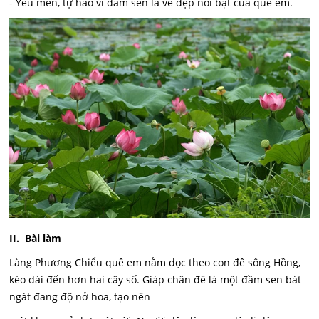
- Yêu mến, tự hào vì đầm sen là vẻ đẹp nổi bật của quê em.
II. Bài làm
Làng Phương Chiểu quê em nằm dọc theo con đê sông Hồng,
kéo dài đến hơn hai cây số. Giáp chân đê là một đầm sen bát
ngát đang độ nở hoa, tạo nên