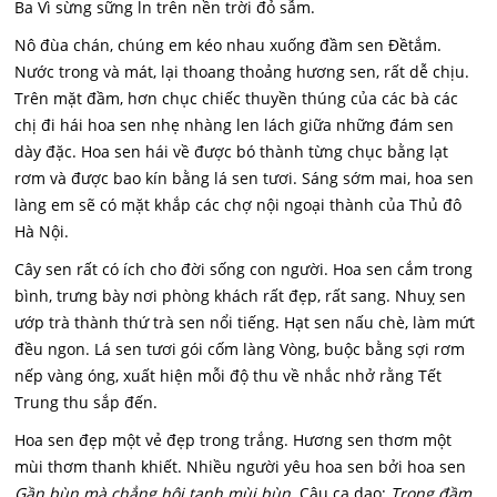
Ba Vì sừng sững ln trên nền trời đỏ sẫm.
Nô đùa chán, chúng em kéo nhau xuống đầm sen Đềtắm.
Nước trong và mát, lại thoang thoảng hương sen, rất dễ chịu.
Trên mặt đầm, hơn chục chiếc thuyền thúng của các bà các
chị đi hái hoa sen nhẹ nhàng len lách giữa những đám sen
dày đặc. Hoa sen hái về được bó thành từng chục bằng lạt
rơm và được bao kín bằng lá sen tươi. Sáng sớm mai, hoa sen
làng em sẽ có mặt khắp các chợ nội ngoại thành của Thủ đô
Hà Nội.
Cây sen rất có ích cho đời sống con người. Hoa sen cắm trong
bình, trưng bày nơi phòng khách rất đẹp, rất sang. Nhuỵ sen
ướp trà thành thứ trà sen nổi tiếng. Hạt sen nấu chè, làm mứt
đều ngon. Lá sen tươi gói cốm làng Vòng, buộc bằng sợi rơm
nếp vàng óng, xuất hiện mỗi độ thu về nhắc nhở rằng Tết
Trung thu sắp đến.
Hoa sen đẹp một vẻ đẹp trong trắng. Hương sen thơm một
mùi thơm thanh khiết. Nhiều người yêu hoa sen bởi hoa sen
Gần bùn mà chẳng hôi tanh mùi bùn.
Câu ca dao:
Trong đầm