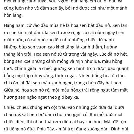
một khung cảnh tuyệt vời. Người dân làng em dù đi đâu xa
cũng luôn nhớ về đầm sen ấy, bởi nó được coi như một mảnh
hồn làng.
Hằng năm, cứ vào đầu mùa hè là hoa sen bắt đầu nở. Sen lan
ra che kín mặt đầm, lá sen to xoè rộng, có cái nằm ngay trên
mặt nước, có cái nhô cao lên như những chiếc dù xanh.
Những búp sen vươn cao khỏi tầng lá xanh thẫm, hướng
thẳng lên trời. Hoa sen nở từ từ trong vài ngày. Lúc đã nở hết,
bông sen xoè những cánh mỏng và mịn như lụa, màu hồng
tươi. Chính giữa là chiếc gương sen hình tròn được bao quanh
bằng một lớp nhuỵ vàng, thơm ngát. Nhiều bông hoa đã tàn,
chỉ còn lại đài sen màu xanh ngọc, trong chứa đầy hạt non.
Giữa hè, hoa sen nở rộ, một màu hồng trải rộng ngút tầm mắt,
hương sen ngào ngạt theo gió bay xa.
Chiều chiều, chúng em cột trâu vào những gốc dứa dại dưới
chân đê, sát bên bờ đầm cho trâu gặm cỏ. Rồi mỗi đứa một
chiếc diều, thi nhau thả xem diều ai bay cao hơn. Mặt đê rộn
rã tiếng nô đùa. Phía Tây, - mặt trời đang xuống dần. Đỉnh núi