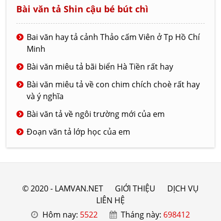
Bài văn tả Shin cậu bé bút chì
Bai văn hay tả cảnh Thảo cấm Viên ở Tp Hồ Chí
Minh
Bài văn miêu tả bãi biển Hà Tiền rất hay
Bài văn miêu tả về con chim chích choè rất hay
và ý nghĩa
Bài văn tả về ngôi trường mới của em
Đoạn văn tả lớp học của em
© 2020 - LAMVAN.NET
GIỚI THIỆU
DỊCH VỤ
LIÊN HỆ
Hôm nay:
5522
Tháng này:
698412