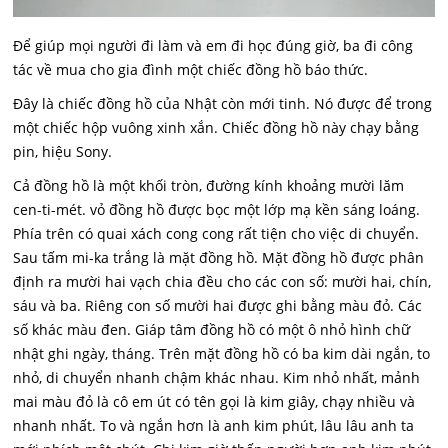
Để giúp mọi người đi làm và em đi học đúng giờ, ba đi công
tác về mua cho gia đình một chiếc đồng hồ báo thức.
Đây là chiếc đồng hồ của Nhật còn mới tinh. Nó được để trong
một chiếc hộp vuông xinh xắn. Chiếc đồng hồ này chạy bằng
pin, hiệu Sony.
Cả đồng hồ là một khối tròn, đường kính khoảng mười lăm
cen-ti-mét. vỏ đồng hồ được bọc một lớp mạ kền sáng loáng.
Phía trên có quai xách cong cong rất tiện cho việc di chuyển.
Sau tấm mi-ka trắng là mặt đồng hồ. Mặt đồng hồ được phân
định ra mười hai vạch chia đều cho các con số: mười hai, chín,
sáu và ba. Riêng con số mười hai được ghi bằng màu đỏ. Các
số khác màu đen. Giáp tâm đồng hồ có một ô nhỏ hình chữ
nhật ghi ngày, tháng. Trên mặt đồng hồ có ba kim dài ngắn, to
nhỏ, di chuyển nhanh chậm khác nhau. Kim nhỏ nhất, mảnh
mai màu đỏ là cô em út có tên gọi là kim giây, chạy nhiều và
nhanh nhất. To và ngắn hơn là anh kim phút, lâu lâu anh ta