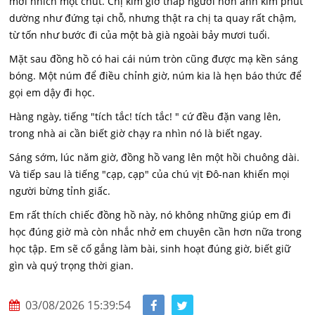
mới nhích một chút. Chị kim giờ thấp người hơn anh kim phút
dường như đứng tại chỗ, nhưng thật ra chị ta quay rất chậm,
từ tốn như bước đi của một bà già ngoài bảy mươi tuổi.
Mặt sau đồng hồ có hai cái núm tròn cũng được mạ kền sáng
bóng. Một núm để điều chỉnh giờ, núm kia là hẹn báo thức để
gọi em dậy đi học.
Hàng ngày, tiếng "tích tắc! tích tắc! " cứ đều đặn vang lên,
trong nhà ai cần biết giờ chạy ra nhìn nó là biết ngay.
Sáng sớm, lúc năm giờ, đồng hồ vang lên một hồi chuông dài.
Và tiếp sau là tiếng "cạp, cạp" của chú vịt Đô-nan khiến mọi
người bừng tỉnh giấc.
Em rất thích chiếc đồng hồ này, nó không những giúp em đi
học đúng giờ mà còn nhắc nhở em chuyên cần hơn nữa trong
học tập. Em sẽ cố gắng làm bài, sinh hoạt đúng giờ, biết giữ
gìn và quý trọng thời gian.
03/08/2026 15:39:54