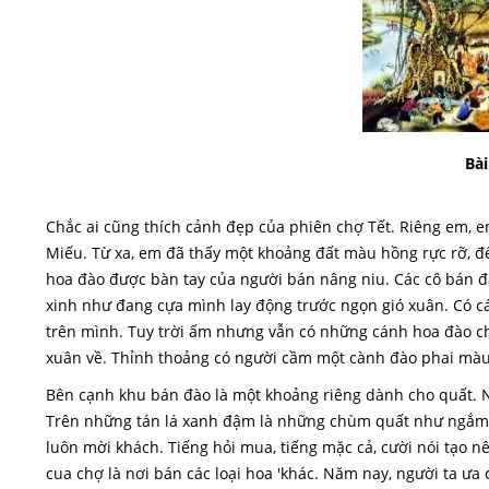
Bài
Chắc ai cũng thích cảnh đẹp của phiên chợ Tết. Riêng em, e
Miếu. Từ xa, em đã thấy một khoảng đất màu hồng rực rỡ, đ
hoa đào được bàn tay của người bán nâng niu. Các cô bán 
xinh như đang cựa mình lay động trước ngọn gió xuân. Có 
trên mình. Tuy trời ấm nhưng vẫn có những cánh hoa đào c
xuân về. Thỉnh thoảng có người cầm một cành đào phai mà
B
ên cạnh khu bán đào là một khoảng riêng dành cho quất. 
Trên những tán lá xanh đậm là những chùm quất như ngắm n
luôn mời khách. Tiếng hỏi mua, tiếng mặc cả, cười nói tạo 
cua chợ là nơi bán các loại hoa 'khác. Năm nay, người ta ư