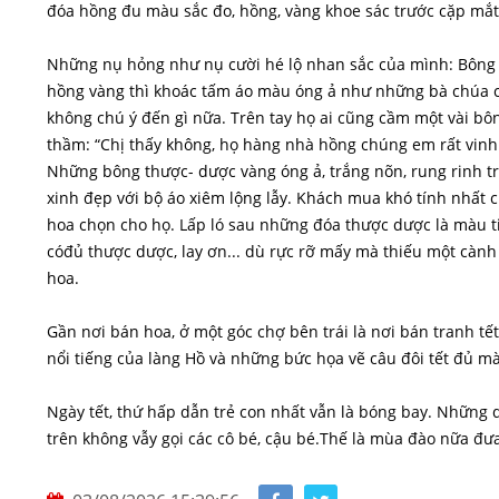
đóa hồng đu màu sắc đo, hồng, vàng khoe sác trước cặp mắt
Những nụ hỏng như nụ cười hé lộ nhan sắc của mình: Bông
hồng vàng thì khoác tấm áo màu óng ả như những bà chúa cùa
không chú ý đến gì nữa. Trên tay họ ai cũng cầm một vài b
thầm: “Chị thấy không, họ hàng nhà hồng chúng em rất vin
Những bông thược- dược vàng óng ả, trắng nõn, rung rinh t
xinh đẹp với bộ áo xiêm lộng lẫy. Khách mua khó tính nhất
hoa chọn cho họ. Lấp ló sau những đóa thược dược là màu ti
cóđủ thược dược, lay ơn... dù rực rỡ mấy mà thiếu một cành
hoa.
Gần nơi bán hoa, ở một góc chợ bên trái là nơi bán tranh 
nổi tiếng của làng Hồ và những bức họa vẽ câu đôi tết đủ mà
Ngày tết, thứ hấp dẫn trẻ con nhất vẫn là bóng bay. Những
trên không vẫy gọi các cô bé, cậu bé.Thế là mùa đào nữa đ