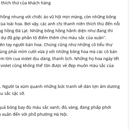
 thích thứ của khách hàng
 hồng nhung với chiếc áo vũ hội mịn màng, còn những bông
 loài hoa. Bơi vậy, các anh chị thanh niên thích thú đến nỗi
ông hồng Đà Lạt. Những bông hồng hãnh diện như đang thì
h dự đã góp phần tô điểm thêm cho màu sắc của xuân”.
rên tay người bán hoa. Chúng cũng như những cô tiểu thư
 cùng phải mỉm cười vừa ý với những bông hoa mà các cô bán
m tím cua violet dịu dàng, thanh lịch. Những họ hoa ngày tết
 violet cũng không thế’ tôn được vẻ đẹp muôn màu sắc của
tết. Người ta xúm quanh những bức tranh vẽ dàn lợn âm dương
u sắc sặc sỡ.
 quả bóng bay đù màu sắc xanh, đỏ, vàng, đang phấp phới
ưa xuân đến với phố phường Hà Nội.