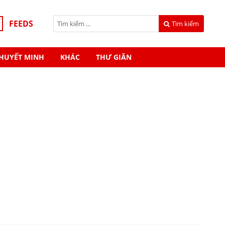
FEEDS
Tìm kiếm
HUYẾT MINH
KHÁC
THƯ GIÃN