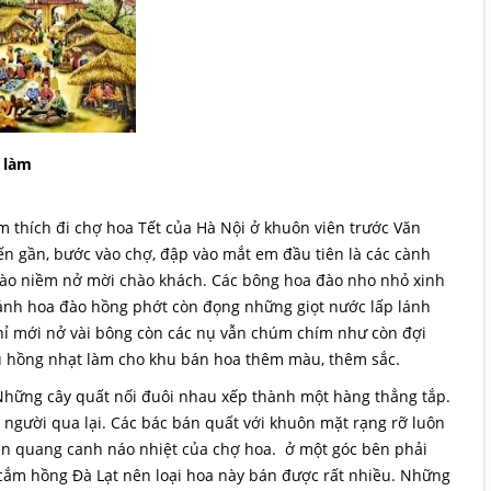
 làm
m thích đi chợ hoa Tết của Hà Nội ở khuôn viên trước Văn
ến gần, bước vào chợ, đập vào mắt em đầu tiên là các cành
đào niềm nở mời chào khách. Các bông hoa đào nho nhỏ xinh
cánh hoa đào hồng phớt còn đọng những giọt nước lấp lánh
hỉ mới nở vài bông còn các nụ vẫn chúm chím như còn đợi
u hồng nhạt làm cho khu bán hoa thêm màu, thêm sắc.
Những cây quất nối đuôi nhau xếp thành một hàng thẳng tắp.
gười qua lại. Các bác bán quất với khuôn mặt rạng rỡ luôn
nên quang canh náo nhiệt của chợ hoa. ở một góc bên phải
a cắm hồng Đà Lạt nên loại hoa này bán được rất nhiều. Những