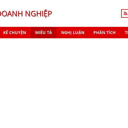
DOANH NGHIỆP
KỂ CHUYỆN
MIÊU TẢ
NGHỊ LUẬN
PHÂN TÍCH
T