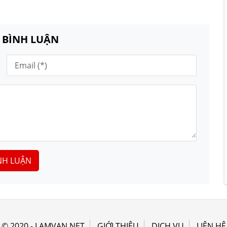
N BÌNH LUẬN
NH LUẬN
© 2020 - LAMVAN.NET
GIỚI THIỆU
DỊCH VỤ
LIÊN HỆ