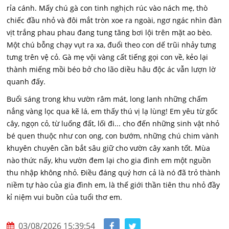
rỉa cánh. Mấy chú gà con tinh nghịch rúc vào nách mẹ, thò
chiếc đầu nhỏ và đôi mắt tròn xoe ra ngoài, ngơ ngác nhìn đàn
vịt trắng phau phau đang tung tăng bơi lội trên mặt ao bèo.
Một chú bỗng chạy vụt ra xa, đuổi theo con dế trũi nhảy tưng
tưng trên vệ cỏ. Gà mẹ vội vàng cất tiếng gọi con về, kẻo lại
thành miếng mồi béo bở cho lão diều hâu độc ác vẫn lượn lờ
quanh đấy.
Buổi sáng trong khu vườn râm mát, long lanh những chấm
nắng vàng lọc qua kẽ lá, em thấy thú vị lạ lùng! Em yêu từ gốc
cây, ngọn cỏ, từ luống đất, lối đi... cho đến những sinh vật nhỏ
bé quen thuộc như con ong, con bướm, những chú chim vành
khuyên chuyên cần bắt sâu giữ cho vườn cây xanh tốt. Mùa
nào thức nấy, khu vườn đem lại cho gia đình em một nguồn
thu nhập không nhỏ. Điều đáng quý hơn cả là nó đã trỏ thành
niềm tự hào của gia đình em, là thế giới thần tiên thu nhỏ đầy
kỉ niệm vui buồn của tuổi thơ em.
03/08/2026 15:39:54