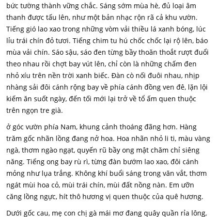
bức tường thành vững chắc. Sáng sớm mùa hè, đủ loại âm
thanh được tấu lên, như một bản nhạc rộn rã cả khu vườn.
Tiếng gió lao xao trong những vòm vải thiều lá xanh bóng, lúc
lỉu trái chín đỏ tươi. Tiếng chim tu hú chốc chốc lại rộ lên, báo
mùa vải chín. Sáo sậu, sáo đen từng bầy thoăn thoắt rượt đuổi
theo nhau rồi chợt bay vút lên, chỉ còn là những chấm đen
nhỏ xíu trên nền trời xanh biếc. Đàn cò nối đuôi nhau, nhịp
nhàng sải đôi cánh rộng bay về phía cánh đồng ven đê, lặn lội
kiếm ăn suốt ngày, đến tối mới lại trở về tổ ấm quen thuộc
trên ngọn tre già.
ở góc vườn phía Nam, khung cảnh thoáng đãng hơn. Hàng
trăm gốc nhãn lồng đang nở hoa. Hoa nhãn nhỏ li ti, màu vàng
ngà, thơm ngào ngạt, quyến rũ bầy ong mật chăm chỉ siêng
năng. Tiếng ong bay rù rì, từng đàn bướm lao xao, đôi cánh
mỏng như lụa trắng. Không khí buổi sáng trong văn vắt, thơm
ngát mùi hoa cỏ, mùi trái chín, mùi đất nồng nàn. Em ưỡn
căng lồng ngực, hít thô hương vị quen thuộc của quê hương.
Dưới gốc cau, mẹ con chị gà mái mơ đang quây quần rỉa lông,