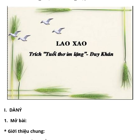
I. DÀNÝ
1. Mở bài:
* Giới thiệu chung: