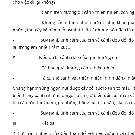
cho việc đi lại không?
- Cảnh trên đường đi: cảnh thiên nhiên, con người c
- Khung cảnh thiên nhiên nơi đó nhìn khái quát, tổng 
những tán cây kề bên biển xanh tít tắp / những hòn đảo lô n
- Suy nghĩ, tình cảm của em về cảnh đẹp đó: đó là v
lại trong em nhiều cảm xúc...
* Nếu đó là cảnh đẹp của quê hương em:
- Tả bao quát khung cảnh thiên nhiên.
- Tả cụ thể cảnh vật thiên nhiên: hình dáng, màu sắc,
Chẳng hạn:những ngọn núi được cây cối tươi xanh tô màu, (tả 
biển trong xanh như màu ngọc bích (sự biến đổi của màu sắc
lúa rập rờn tươi xanh, (tả những bông lúa trĩu nặng, lá lúa ngả
- Suy nghĩ, tình cảm của em về cảnh đẹp đó: đó là vẻ
III. Kết bài
Ý thức trách nhiệm của bản thân đối với việc giữ gìn và phá