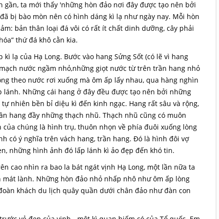
n gần, ta mới thấy 'những hòn đảo nơi đây được tạo nên bởi
 đã bị bào mòn nên có hình dáng kì lạ như ngày nay. Mỗi hòn
m: bản thân loại đá vôi có rất ít chất dinh dưỡng, cây phải
 hóa” thứ đá khô cằn kia.
kì lạ của Hạ Long. Bước vào hang Sửng Sốt (có lẽ vì hang
g mạch nước ngầm nhỏ,những giọt nước từ trên trần hang nhỏ
hông theo nước rơi xuống mà ôm ấp lấy nhau, qua hàng nghìn
 lánh. Những cái hang ở đây đều được tạo nên bởi những
tự nhiên bền bỉ diệu kì đến kinh ngạc. Hang rất sâu và rộng,
trần hang đầy những thạch nhũ. Thạch nhũ cũng có muôn
 của chúng là hình trụ, thuôn nhọn về phía đuôi xuống lòng
h có ý nghĩa trên vách hang, trần hang. Đó là hình đôi vợ
đèn, những hình ảnh đó lấp lánh kì ảo đẹp đến khó tin.
ên cao nhìn ra bao la bát ngát vịnh Hạ Long, một lần nữa ta
nh mát lành. Những hòn đảo nhỏ nhấp nhô như ôm ấp lòng
đoàn khách du lịch quây quần dưới chân đảo như đàn con
trước vẻ đẹp của vịnh - một kì quan hiếm có của Tổ quốc. Em