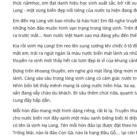
thức nămhọc, em đạt danh hiệu học sinh xuất sắc, bô' rất 
Long - một vùng biển đẹp nổi tiêng của nước ta hiện đang đư
Em đến Hạ Long với bao nhiêu là háo hức! Em đã nghe truyề
những hòn đảo muôn hình vạn trạng trong lòng vịnh. Trên đư
ra trước mắt... Non nước Việt Nam sao mà đáng yêu đến thế
Kia rồi vịnh Hạ Long! Em reo lên sung sướng khi chiếc ô tô 
mắt em, trải ra ngút ngàn là màu nước biển mát lành và nh
thuyền ra vịnh mới thấy hết cái tươi đẹp kì vĩ của khung cản
Đứng trên khoang thuyền, em nghe gió mát lồng lộng mơn ma
lánh. Càng vào sâu trong lòng vịnh càng có cảm giác nước 
Nhìn bốn bề thấy mênh mang là sóng nước hiền hòa. Xa xa, c
xắn đang vẫy chào du khách. Đi sâu thêm chút nữa, quanh 
cung đầy hấp dẫn.
Mỗi hòn đảo mang một hình dáng riêng, rất kì lạ. Truyền th
cho nước biển nơi đây xanh một màu xanh biêng biếc kì diệ
có tên là vịnh Hạ Long. Tên mỗi hòn đảo lại được đặt theo 
Trống Mái, nào là đảo Con Gà, nào là hang Đầu Gỗ,... lại cò