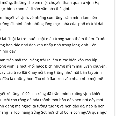
vui mừng, thưởng cho em một chuyến tham quan ở vịnh Hạ
ợc bình chọn là di sản văn hóa thế giới.
n thuyết về vịnh, về những con rồng trầm mình làm nên
ờng đi, hình ảnh những làng mạc, nhà cửa, phố xá trải dài
!
đỗ lại. Thật là trời nước một màu trong xanh thăm thẳm. Trước
ững hòn đảo nhỏ đan xen nhấp nhô trong lòng vịnh. Lên
h nơi đây.
n trên mái tóc. Nắng trải ra làm nước biển xôn xao lấp
trong vịnh là một khối ngọc bích nhưng mềm mại uyển chuyển.
ây cầu treo Bãi Cháy nổi tiếng trông như một bàn tay xinh
ta đều là những hòn đảo nhỏ đan xen vào nhau như một mê
uyết kể rằng có 99 con rồng đã trầm mình xuống vịnh khiến
u. Mỗi con rồng đã hóa thành một hòn đảo nên nơi đây mới
hình dáng mà người ta tưởng tượng về hòn đảo đó, nào là hòn
n hang Ti Tốp, hang Sửng Sốt nữa chứ! Có lẽ con người quá ngỡ