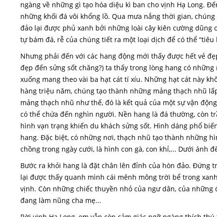
ngàng về những gì tạo hóa diệu kì ban cho vịnh Hạ Long. Đế
những khối đá vôi khổng lồ. Qua mưa nắng thời gian, chúng
đảo lại được phủ xanh bởi những loài cây kiên cường dũng cả
tự bám đá, rễ của chúng tiết ra một loại dịch để có thể “tiêu
Nhưng phải đến với các hang động mới thấy được hết vẻ đẹp 
đẹp đến sửng sốt chăng?) ta thấy trong lòng hang có nhữn
xuống mang theo vài ba hạt cát tí xíu. Những hạt cát này k
hàng triệu năm, chúng tạo thành những mảng thạch nhũ lấp
mảng thạch nhũ như thế, đó là kết quả của một sự vận động 
có thể chứa đến nghìn người. Nền hang là đá thường, còn 
hình vạn trạng khiến du khách sửng sốt. Hình dáng phổ biến
hang. Đặc biệt, có những nơi, thạch nhũ tạo thành những hìn
chồng trong ngày cưới, là hình con gà, con khỉ,... Dưới ánh 
Bước ra khỏi hang là đặt chân lên đỉnh của hòn đảo. Đứng tr
lại được thấy quanh mình cái mênh mông trời bể trong xa
vịnh. Còn những chiếc thuyền nhỏ của ngư dân, của những 
đang làm nũng cha mẹ...
Rời vịnh Hạ Long, em vẫn còn cảm giác ngỡ ngàng thích thú 