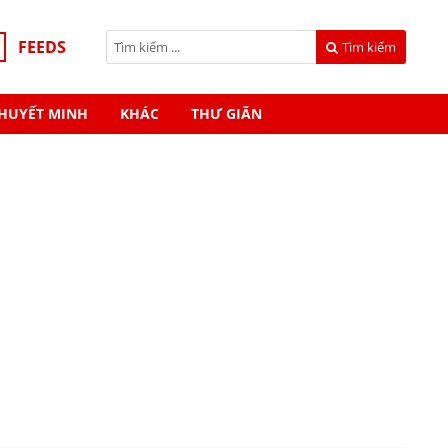
FEEDS
Tìm kiếm
HUYẾT MINH
KHÁC
THƯ GIÃN