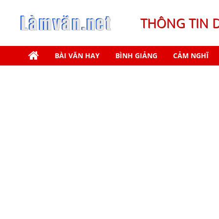
THÔNG TIN 
BÀI VĂN HAY
BÌNH GIẢNG
CẢM NGHĨ