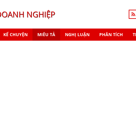
DOANH NGHIỆP
KỂ CHUYỆN
MIÊU TẢ
NGHỊ LUẬN
PHÂN TÍCH
T