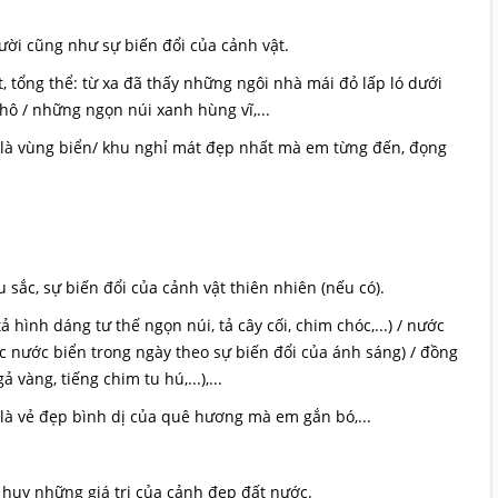
ũng như sự biến đổi của cảnh vật.
thể: từ xa đã thấy những ngôi nhà mái đỏ lấp ló dưới
hô / những ngọn núi xanh hùng vĩ,...
ùng biển/ khu nghỉ mát đẹp nhất mà em từng đến, đọng
 sự biến đổi của cảnh vật thiên nhiên (nếu có).
hình dáng tư thế ngọn núi, tả cây cối, chim chóc,...) / nước
 nước biển trong ngày theo sự biến đổi của ánh sáng) / đồng
 vàng, tiếng chim tu hú,...),...
 đẹp bình dị của quê hương mà em gắn bó,...
t huy những giá trị của cảnh đẹp đất nước.