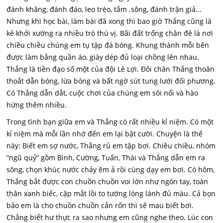
đánh khăng, đánh đáo, leo trèo, tắm .sông, đánh trận giả...
Nhưng khi học bài, làm bài đã xong thì bao giờ Thắng cũng là
kẻ khởi xướng ra nhiều trò thú vị. Bãi đất trống chân đê là nơi
chiều chiều chúng em tụ tập đá bóng. Khung thành mỗi bên
được làm bằng quần áo, giày dép đủ loại chồng lên nhau.
Thắng là tiền đạo số một của đội Lê Lợi. Đôi chân Thắng thoăn
thoắt dẫn bóng, lừa bóng và bất ngờ sút tung lưới đối phương.
Có Thắng dẫn dắt, cuộc chơi của chúng em sôi nổi và hào
hứng thêm nhiều.
Trong tình bạn giữa em và Thắng có rất nhiều kỉ niệm. Có một
kỉ niệm mà mỗi lần nhớ đến em lại bật cười. Chuyện là thế
này: Biết em sợ nước, Thắng rủ em tập bơi. Chiều chiều, nhóm
“ngũ quỷ” gồm Bình, Cường, Tuấn, Thái và Thắng dẫn em ra
sông, chọn khúc nước chảy êm ả rồi cùng dạy em bơi. Có hôm,
Thắng bắt được con chuồn chuồn voi lớn như ngón tay, toàn
thân xanh biếc, cặp mắt lồi to tướng lóng lánh đủ màu. Cả bọn
bảo em là cho chuồn chuồn cắn rốn thì sẽ mau biết bơi.
Chẳng biết hư thực ra sao nhưng em cũng nghe theo. Lúc con