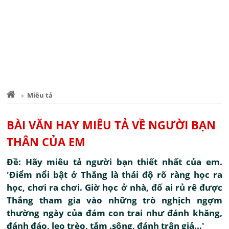
Miêu tả
BÀI VĂN HAY MIÊU TẢ VỀ NGƯỜI BẠN
THÂN CỦA EM
Đề: Hãy miêu tả người bạn thiết nhất của em.
'Điểm nổi bật ở Thắng là thái độ rõ ràng học ra
học, chơi ra chơi. Giờ học ở nhà, đố ai rủ rê được
Thắng tham gia vào những trò nghịch ngợm
thường ngày của đám con trai như đánh khăng,
đánh đáo, leo trèo, tắm .sông, đánh trận giả...'