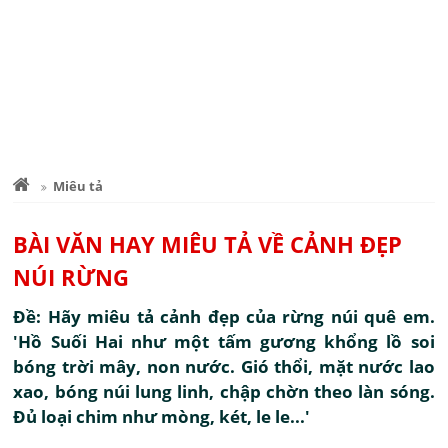
Miêu tả
BÀI VĂN HAY MIÊU TẢ VỀ CẢNH ĐẸP
NÚI RỪNG
Đề: Hãy miêu tả cảnh đẹp của rừng núi quê em.
'Hồ Suối Hai như một tấm gương khổng lồ soi
bóng trời mây, non nước. Gió thổi, mặt nước lao
xao, bóng núi lung linh, chập chờn theo làn sóng.
Đủ loại chim như mòng, két, le le...'