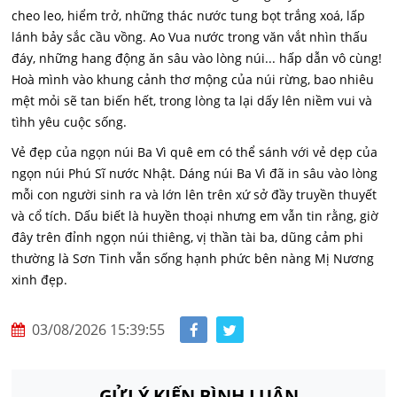
cheo leo, hiểm trở, những thác nước tung bọt trắng xoá, lấp
lánh bảy sắc cầu vồng. Ao Vua nước trong văn vắt nhìn thấu
đáy, những hang động ăn sâu vào lòng núi... hấp dẫn vô cùng!
Hoà mình vào khung cảnh thơ mộng của núi rừng, bao nhiêu
mệt mỏi sẽ tan biến hết, trong lòng ta lại dấy lên niềm vui và
tìhh yêu cuộc sống.
Vẻ đẹp của ngọn núi Ba Vì quê em có thể sánh với vẻ dẹp của
ngọn núi Phú Sĩ nước Nhật. Dáng núi Ba Vì đã in sâu vào lòng
mỗi con người sinh ra và lớn lên trên xứ sở đầy truyền thuyết
và cổ tích. Dấu biết là huyền thoại nhưng em vẫn tin rằng, giờ
đây trên đỉnh ngọn núi thiêng, vị thần tài ba, dũng cảm phi
thường là Sơn Tinh vẫn sống hạnh phức bên nàng Mị Nương
xinh đẹp.
03/08/2026 15:39:55
GỬI Ý KIẾN BÌNH LUẬN