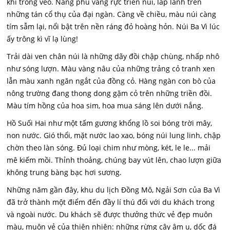
khí trong veo. Nắng phủ vàng rực triền núi, lấp lánh trên
những tán cổ thụ của đại ngàn. Càng về chiều, màu núi càng
tím sẫm lại, nổi bật trên nền ráng đỏ hoàng hỏn. Núi Ba Vì lúc
ấy trông kì vĩ lạ lùng!
Trải dài ven chân núi là những dãy đồi chập chùng, nhấp nhô
như sóng lượn. Màu vàng nâu của những trảng cỏ tranh xen
lẫn màu xanh ngăn ngắt của đồng cỏ. Hàng ngàn con bò của
nông trường đang thong dong gặm cỏ trên những triền đồi.
Màu tím hồng của hoa sim, hoa mua sáng lên dưới nắng.
Hồ Suối Hai như một tấm gương khổng lồ soi bóng trời mây,
non nước. Gió thổi, mặt nước lao xao, bóng núi lung linh, chập
chờn theo làn sóng. Đủ loại chim như mòng, két, le le... mải
mê kiếm mồi. Thỉnh thoảng, chúng bay vút lên, chao lượn giữa
không trung bàng bạc hơi sương.
Những năm gần đây, khu du lịch Đồng Mô, Ngải Sơn của Ba Vì
đã trở thành một điểm đến đầy lí thú đối với du khách trong
và ngoài nước. Du khách sẽ được thưởng thức vẻ đẹp muôn
màu, muôn vẻ của thiên nhiên: những rừng cây âm u, dốc đá