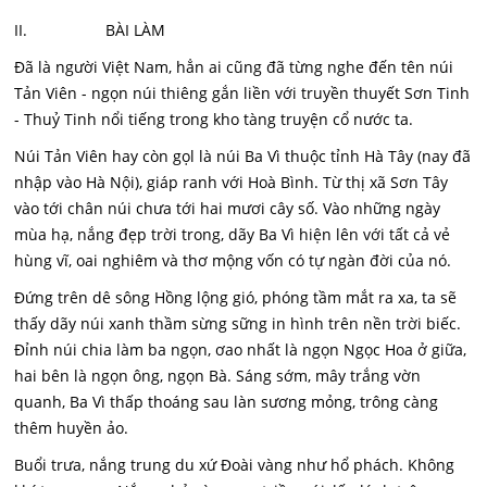
II. BÀI LÀM
Đã là người Việt Nam, hẳn ai cũng đã từng nghe đến tên núi
Tản Viên - ngọn núi thiêng gắn liền với truyền thuyết Sơn Tinh
- Thuỷ Tinh nổi tiếng trong kho tàng truyện cổ nước ta.
Núi Tản Viên hay còn gọl là núi Ba Vì thuộc tỉnh Hà Tây (nay đã
nhập vào Hà Nội), giáp ranh với Hoà Bình. Từ thị xã Sơn Tây
vào tới chân núi chưa tới hai mươi cây số. Vào những ngày
mùa hạ, nắng đẹp trời trong, dãy Ba Vì hiện lên với tất cả vẻ
hùng vĩ, oai nghiêm và thơ mộng vốn có tự ngàn đời của nó.
Đứng trên dê sông Hồng lộng gió, phóng tầm mắt ra xa, ta sẽ
thấy dãy núi xanh thầm sừng sững in hình trên nền trời biếc.
Đỉnh núi chia làm ba ngọn, ơao nhất là ngọn Ngọc Hoa ở giữa,
hai bên là ngọn ông, ngọn Bà. Sáng sớm, mây trắng vờn
quanh, Ba Vì thấp thoáng sau làn sương mỏng, trông càng
thêm huyền ảo.
Buổi trưa, nắng trung du xứ Đoài vàng như hổ phách. Không