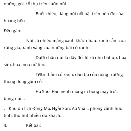
những gốc cổ thụ trên sườn núi.
- Buổi chiều, dáng núi nổi bật trên nền đỏ của
hoàng hôn.
Đến gần:
- Núi có nhiều mảng xanh khác nhau: xanh sẫm của
rừng già, xanh vàng của những bãi cỏ xanh...
- Dưới chân núi là dãy đổi lô xô như bát úp, hoa
sim, hoa mua nở tím...
- Ti%n thảm cỏ xanh, dàn bò của nông trường
thong dong gặm cỏ.
- Hồ Suối Hai mênh mông in bóng mây trời,
bóng núi...
. - Khu du lịch Đồng Mô, Ngải Sơn, Ao Vua... phong cảnh hữu
tình, thu hút nhiều du khách...
3. Kết bài: