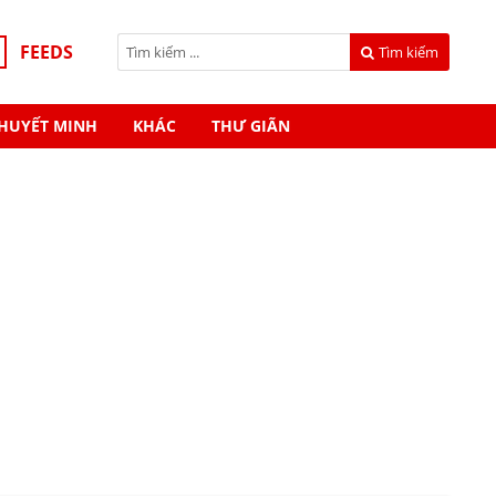
FEEDS
Tìm kiếm
HUYẾT MINH
KHÁC
THƯ GIÃN