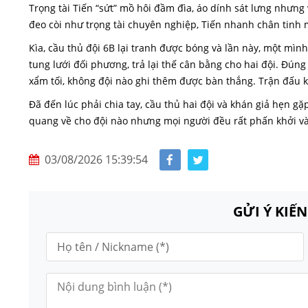
Trọng tài Tiến “sứt” mồ hôi đầm đìa, áo dính sát lưng nhưng
đeo còi như trọng tài chuyên nghiệp, Tiến nhanh chân tinh mắ
Kìa, cầu thủ đội 6B lại tranh được bóng và lần này, một mìn
tung lưới đối phương, trả lại thế cân bằng cho hai đội. Đúng
xẩm tối, không đội nào ghi thêm được bàn thắng. Trận đấu kết
Đã đến lúc phải chia tay, cầu thủ hai đội và khán giả hẹn g
quang về cho đội nào nhưng mọi người đều rất phấn khởi v
03/08/2026 15:39:54
GỬI Ý KIẾ