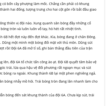
ường có bốn cây phượng làm mốc. Chẳng cần phải có khung
 thành hai đống, tượng trưng cho hai cột gôn rồi bắt đầu giao
 không thiên vị đội nào. Xung quanh sân bóng đầy những cổ
bóng tròn và luôn luôn vỗ tay, hò hét rất nhiệt tình.
ành 6B hết đợt này đến đợt khác. Kìa, bóng đang ở chân Đông.
. Dũng một mình một bóng đối mặt với thủ môn. Dũng sút
 rồi! Đội 6A đã mở tỉ số, ghi bàn thắng đầu tiên của trận
ng lên, đội 6A tổ chức tấn công ào ạt. Đội 6B quyết tâm bảo vệ
óc trái, lừa qua hậu vệ đối phương rất ngoạn mục và sút
c bóng ra ngoài. Khung thành 6B lại một phen nghiêng ngả.
trần bóng nhẫy mồ hôi. Trái bóng tròn đang lăn nhanh làm cho
ẫn bóng đến sát khung thành của đội 6A. Chưa kịp sút, trái