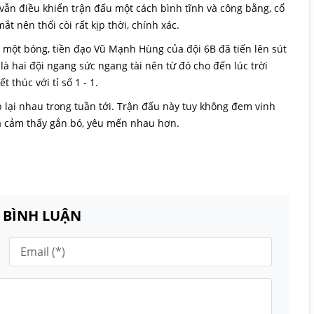
 vẫn điều khiển trận đấu một cách bình tĩnh và công bằng, cổ
t nên thổi còi rất kịp thời, chính xác.
h một bóng, tiền đạo Vũ Mạnh Hùng của đội 6B đã tiến lên sút
 là hai đội ngang sức ngang tài nên từ đó cho đến lúc trời
 thúc với tỉ số 1 - 1.
ặp lại nhau trong tuần tới. Trận đấu này tuy không đem vinh
à cảm thấy gắn bó, yêu mến nhau hơn.
N BÌNH LUẬN