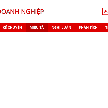
DOANH NGHIỆP
KỂ CHUYỆN
MIÊU TẢ
NGHỊ LUẬN
PHÂN TÍCH
T