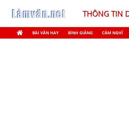
THÔNG TIN 
BÀI VĂN HAY
BÌNH GIẢNG
CẢM NGHĨ