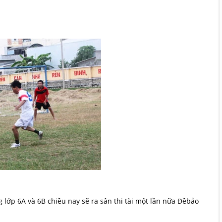
g lớp 6A và 6B chiều nay sẽ ra sân thi tài một lần nữa Đềbảo