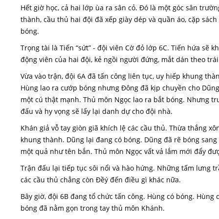
Hết giờ học, cả hai lớp ùa ra sân cỏ. Đó là một góc sân tr
thành, cầu thủ hai đội đã xếp giày dép và quần áo, cặp sách
bóng.
Trọng tài là Tiến “sứt” - đội viên Cờ đỏ lớp 6C. Tiến hứa sẽ
động viên của hai đội, kẻ ngồi người đứng, mắt dán theo trái 
Vừa vào trận, đội 6A đã tấn công liên tục, uy hiếp khung th
Hùng lao ra cướp bóng nhưng Đông đã kịp chuyền cho Dũng
một cú thật mạnh. Thủ môn Ngọc lao ra bắt bóng. Nhưng trượt
đấu và hy vọng sẽ lấy lại danh dự cho đội nhà.
Khán giả vỗ tay giòn giã khích lệ các cầu thủ. Thừa thắng xô
khung thành. Dũng lại đang có bóng. Dũng đã rẽ bóng sang g
một quả như tên bắn. Thủ môn Ngọc vất vả lắm mới đẩy đượ
Trận đấu lại tiếp tục sôi nổi và hào hứng. Những tấm lưng 
các cầu thủ chẳng còn Đềý đến điều gì khác nữa.
Bây giờ, đội 6B đang tổ chức tấn công. Hùng có bóng. Hùng d
bóng đã nằm gọn trong tay thủ môn Khánh.