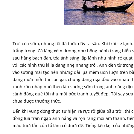
Trời còn sớm, nhưng tôi đã thức dậy ra sân. Khí trời se lạn
trắng trong. Cả làng xóm dường như bồng bềnh trong biển s
sau hàng bạch đàn, tỏa ánh sáng lấp lánh như hình rẻ quạt
với các hình thù kì lạ đang nhẹ nhàng trôi. Ánh đèn từ tron
vào sương mai tạo nên những dải lụa mềm uốn lượn trên bầu 
đang mơn mởn thì con gái, chúng đang ngã đầu vào nhau thì
xanh rờn nhấp nhô theo làn sương sớm trong ánh nắng dịu 
cánh đồng quê tôi như một bức tranh tuyệt đẹp. Tôi say sưa 
chưa được thưởng thức.
Đến khi vùng đông thực sự hiện ra rực rỡ giữa bầu trời, th
đồng lúa tràn ngập ánh nắng và rộn ràng mọi âm thanh, tiến
màu tươi tắn của tổ làm cỏ dưới đê. Tiếng kẽo kẹt của nhữn