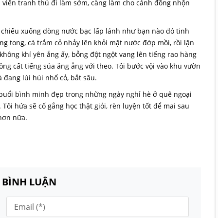
ã viên tranh thủ đi làm sớm, càng làm cho cánh đồng nhộn
 chiếu xuống dòng nước bạc lấp lánh như bạn nào đó tinh
ng tong, cá trắm cỏ nhảy lên khỏi mặt nước đớp mồi, rồi lặn
không khí yên ắng ấy, bỗng đột ngột vang lên tiếng rao hàng
ông cất tiếng sủa ăng ẳng với theo. Tôi bước vội vào khu vườn
đang lúi húi nhổ cỏ, bắt sâu.
 buổi bình minh đẹp trong những ngày nghỉ hè ở quê ngoại
 Tôi hứa sẽ cố gắng học thật giỏi, rèn luyện tốt để mai sau
hơn nữa.
N BÌNH LUẬN