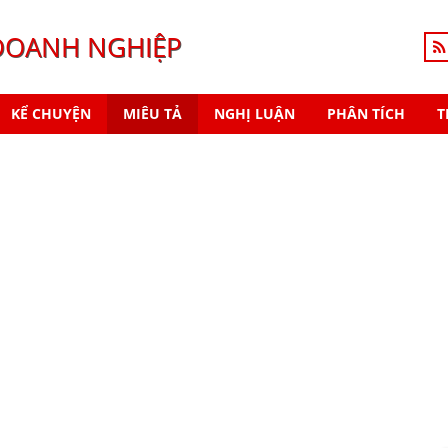
DOANH NGHIỆP
KỂ CHUYỆN
MIÊU TẢ
NGHỊ LUẬN
PHÂN TÍCH
T