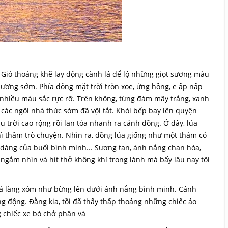
h. Gió thoảng khẽ lay động cành lá để lộ những giọt sương màu
ương sớm. Phía đông mặt trời tròn xoe, ửng hồng, e ấp nấp
 nhiều màu sắc rực rỡ. Trên không, từng đám mây trắng, xanh
g các ngôi nhà thức sớm đã vội tắt. Khói bếp bay lên quyện
trời cao rộng rồi lan tỏa nhanh ra cánh đồng. Ở đây, lúa
 thầm trò chuyện. Nhìn ra, đồng lúa giống như một thảm cỏ
dàng của buổi bình minh... Sương tan, ánh nắng chan hòa,
ngắm nhìn và hít thở không khí trong lành mà bấy lâu nay tôi
ì cả làng xóm như bừng lên dưới ánh nắng bình minh. Cánh
g động. Đằng kia, tồi đã thấy thấp thoáng những chiếc áo
g chiếc xe bò chở phân và