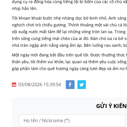
dụng cụ ra đồng hòa cùng tiếng lội bì bõm của các cô chú x
nhịp hẳn lên.
Tôi khoan khoái bước nhẹ nhàng dọc bờ kinh nhỏ. Ánh sáng
nghịch chơi trò chiếu gương. Thỉnh thoảng một vài chú cá lò
vội xuốg nước mất tăm để lại những vòng tròn lan xa. Trong 
trên sông cùng tiếng mái chèo của ai đó. Đàn chó ùa ra bờ s
nhà tràn ngập ánh nắng vàng ấm áp. Bên luống rau xanh, bà 
Một ngày mới đang bắt đầu trên quê tôi. Được thưởng thức
thân yêu, tôi thêm vui khỏe, lạc quan và thêm yêu cuộc sống.
góp phần làm cho quê hương ngày càng tươi đẹp và ấm no 
03/08/2026 15:39:54
GỬI Ý KIẾ