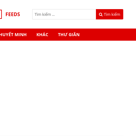
FEEDS
Tìm kiếm
HUYẾT MINH
KHÁC
THƯ GIÃN