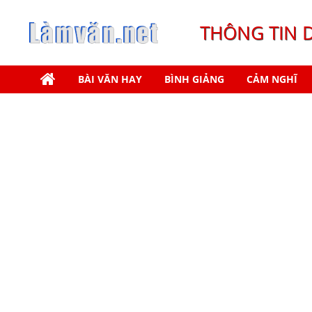
THÔNG TIN 
BÀI VĂN HAY
BÌNH GIẢNG
CẢM NGHĨ