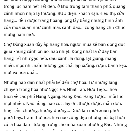
trong lúc năm hết Tết đến. ở khu trung tâm thành phố, quang
cảnh nhộn nhịp lạ thường. BƯU điện, khách sạn, siêu thị, cửa
hàng... đều được trang hoàng lộng lẫy bằng những hình ảnh
của mùa xuân như cành mai, cành đào... cùng hàng chữ Chúc
mừng năm mới.
Chợ Đồng Xuân đầy ắp hàng hoá, người mua kẻ bán đông đúc
giữa khung cảnh ồn ào, náo nhiệt. Đông nhất là ở dãy bán
hàng Tết như gạo nếp, đậu xanh, lá dong, lạt giang, măng,
miến, mộc nhĩ, nấm hương, giò chả, lạp xưởng, rượu, bánh kẹo,
mứt và hoa quả...
Nhưng hap dân nhất phải kế đến chợ hoa. Từ những làng
chuyên trông hoa như Ngọc Hà, Nhật Tân, Hữu Tiệp... hoa
tuôn về các phố Hàng Ngang, Hàng Đào, Hàng Lược... mỗi lúc
một nhiều. Nao hồng, nào cúc, lay ơn, thược dược, mẫu đơn,
huệ, cẩm chướng, hướng dương... Dưới làn mưa xuân phơi
phới bay,, trăm thứ hoa, hoa nào cũng đẹp nhưng nổi bật hơn
cả là hoa đào - tượng trưng cho mùa xuân phương Bắc. Những