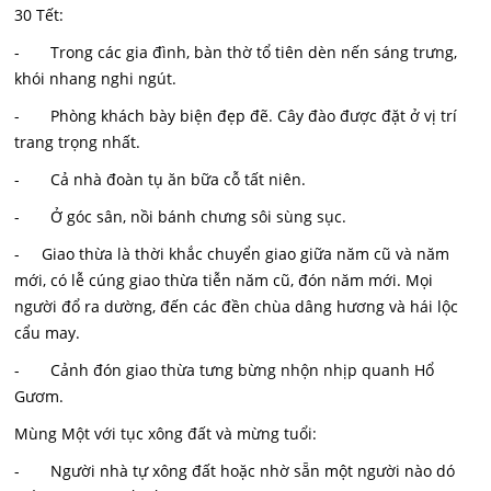
30 Tết:
- Trong các gia đình, bàn thờ tổ tiên dèn nến sáng trưng,
khói nhang nghi ngút.
- Phòng khách bày biện đẹp đẽ. Cây đào được đặt ở vị trí
trang trọng nhất.
- Cả nhà đoàn tụ ăn bữa cỗ tất niên.
- Ở góc sân, nồi bánh chưng sôi sùng sục.
- Giao thừa là thời khắc chuyển giao giữa năm cũ và năm
mới, có lễ cúng giao thừa tiễn năm cũ, đón năm mới. Mọi
người đổ ra dường, đến các đền chùa dâng hương và hái lộc
cẩu may.
- Cảnh đón giao thừa tưng bừng nhộn nhịp quanh Hổ
Gươm.
Mùng Một với tục xông đất và mừng tuổi:
- Người nhà tự xông đất hoặc nhờ sẵn một người nào dó