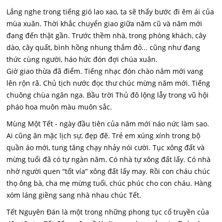
Lắng nghe trong tiếng gió lao xao, ta sẽ thấy bước đi êm ái của
mùa xuân. Thời khắc chuyển giao giữa năm cũ và năm mới
đang đến thật gần. Trước thềm nhà, trong phòng khách, cây
dào, cây quất, bình hồng nhung thắm đỏ... cũng như đang
thức cùng người, háo hức đón đợi chúa xuân.
Giờ giao thừa đã điểm. Tiếng nhạc đón chào năm mới vang
lên rộn rã. Chủ tịch nước đọc thư chúc mừng năm mới. Tiếng
chuông chùa ngân nga. Bầu trời Thủ đô lộng lẫy trong vũ hội
pháo hoa muôn màu muôn sắc.
Mùng Một Tết - ngày đầu tiên của năm mới náo nức làm sao.
Ai cũng ăn mặc lịch sự, đẹp đẽ. Trẻ em xúng xính trong bộ
quần áo mới, tung tăng chạy nhảy nói cười. Tục xông đất và
mừng tuổi đã có tự ngàn năm. Có nhà tự xông đất lấy. Có nhà
nhờ người quen “tốt vía” xông đất lấy may. Rồi con cháu chúc
thọ ông bà, cha mẹ mừng tuổi, chúc phúc cho con cháu. Hàng
xóm láng giềng sang nhà nhau chúc Tết.
Tết Nguyên Đán là một trong những phong tục cổ truyền của