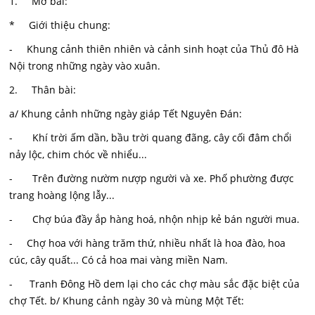
1. Mở bài:
* Giới thiệu chung:
- Khung cảnh thiên nhiên và cảnh sinh hoạt của Thủ đô Hà
Nội trong những ngày vào xuân.
2. Thân bài:
a/ Khung cảnh những ngày giáp Tết Nguyên Đán:
- Khí trời ấm dần, bầu trời quang đãng, cây cối đâm chổi
nảy lộc, chim chóc về nhiểu...
- Trên đường nườm nượp người và xe. Phố phường được
trang hoàng lộng lẫy...
- Chợ búa đầy ắp hàng hoá, nhộn nhịp kẻ bán người mua.
- Chợ hoa với hàng trăm thứ, nhiều nhất là hoa đào, hoa
cúc, cây quất... Có cả hoa mai vàng miền Nam.
- Tranh Đông Hồ dem lại cho các chợ màu sắc đặc biệt của
chợ Tết. b/ Khung cảnh ngày 30 và mùng Một Tết: