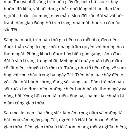
mực Tàu và nhũ vàng trên nền giấy đỏ, nét chữ cầu kì, bay
bướm đủ kiểu, với nội dung nhắc nhở lòng biết ơn, đạo làm
người... hoặc cầu mong may mắn. Mua đôi câu đối và vải bức
tranh dân gian Đông Hồ treo trong nhà mới thực sự có màu
sắc Tết.
Sáng ba mươi, trên bàn thờ gia tiên của mỗi nhà, đèn nến
được thắp sáng trưng, khói nhang trầm quyện với hương hoa
thơm ngát. Phòng khách được bày biện gọn gàng, cành đào
đặt ở vị trí trang trọng nhất. Mọi người quây quần bên mâm
cỗ tất niên, chuyện trò rôm rả. Tưởng như tổ tiên cũng về sum
họp với con cháu trong ba ngày Tết. Trên bếp lửa cháy đều ở
góc sân, nồi bánh chưng đang sôi sùng sục. Đám trẻ nôn nao
sốt ruột chờ được nếm những chiếc bánh bé xíu thơm ngậy và
nóng hổi. Xong bữa cơm tất niên, ông bà, cha mẹ lại chuẩn bị
mâm cúng giao thừa.
Sau mọi lo toan của công việc làm ăn trong năm và những tất
bật mua sắm ngày giáp Tết, người Hà Nội hân hoan đi đón
giao thừa. Đêm giao thừa ở Hồ Gươm mang một ý nghĩa thiêng