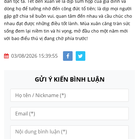
dân tộc ta. Tết đến xuân về là dịp sum họp của gia đình và
dòng họ để tưởng nhớ đến công đức tổ tiên; là dịp mọi người
gặp gỡ chia sẻ buồn vui, quan tâm đến nhau và cầu chúc cho
nhau đạt được những điều tốt lành. Mùa xuân căng tràn sức
sống đem lại niềm tin và hi vọng, mở đầu cho một năm mới
với bao điểu thú vị đang chờ phía trước!
03/08/2026 15:39:55
GỬI Ý KIẾN BÌNH LUẬN