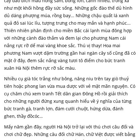
cây dào bích màu hồng sẫm, bông lớn, cánh nhiều, trông xa
như một khối hồng đầy sức sống. Những gốc đào thế dủ hình
dủ dáng phượng múa, rồng bay... Những chậu quất lá xanh
quả đỏ sai lúc lỉu, tượng trưng cho may mắn và hạnh phúc...
Thiên nhiên phân định cho miền Bắc cái lạnh mùa đông hợp
với những cành đào thắm và đem lại cho phương Nam cái
nắng rực rỡ dể mai vàng khoe sắc. Thú vị thay! Hoa mai
phương Nam vượt dặm trường gần hai ngàn cây số cũng đã có
mặt ở đây, đem sắc nắng vàng tươi tô điểm cho bức tranh
xuân Hà Nội thêm rực rỡ sắc màu.
Nhiều cụ già tóc trắng như bông, nâng niu trên tay giò thuỷ
tiên hoặc phong lan vừa mua dược với vẻ mặt mãn nguyện. Có
cụ chăm chú xem tranh Tết dân gian Đông Hồ rồi giải thích
cho những người đứng xung quanh hiểu về ý nghĩa của từng
bức tranh gà, tranh lợn, đám cưới chuột, hứng dừa, đánh
ghen, thầy đồcóc…
Mấy năm gần đây, người Hà Nội trở lại với thú chơi câu đối và
chơi chữ đẹp. Những câu đối chữ Hán, chữ Việt được viết bằng