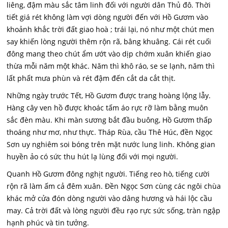
liêng, đậm màu sắc tâm linh đối với người dân Thủ đô. Thời
tiết giá rét không làm vợi dòng người đến với Hồ Gươm vào
khoảnh khắc trời đất giao hoà ; trái lại, nó như một chút men
say khiến lòng người thêm rộn rã, bâng khuâng. Cái rét cuối
đông mang theo chút ẩm ướt vào dịp chớm xuân khiến giao
thừa mỗi năm một khác. Năm thì khô ráo, se se lạnh, năm thì
lất phất mưa phùn và rét đậm đến cắt da cắt thịt.
Những ngày trước Tết, Hồ Gươm được trang hoàng lộng lẫy.
Hàng cây ven hồ được khoác tấm áo rực rỡ làm bằng muôn
sắc đèn màu. Khi màn sương bắt đầu buông, Hồ Gươm thấp
thoáng như mơ, như thực. Tháp Rùa, cầu Thê Húc, đền Ngọc
Sơn uy nghiêm soi bóng trên mặt nước lung linh. Không gian
huyền ảo có sức thu hút lạ lùng đối với mọi người.
Quanh Hồ Gươm đông nghịt người. Tiếng reo hò, tiếng cười
rộn rã làm ấm cả đêm xuân. Đền Ngọc Sơn cùng các ngôi chùa
khác mở cửa đón dòng người vào dâng hương và hái lộc cầu
may. Cả trời đất và lòng người đều rạo rực sức sống, tràn ngập
hạnh phúc và tin tưởng.