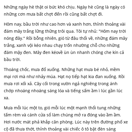
Những ngày hè thật oi bức khó chịu. Ngày hè cũng là ngày có
những cơn mưa bất chợt đến rồi cũng bất chợt đi.
Hôm nay, bầu trời như cao hơn và xanh hơn, thỉnh thoảng vài
đám mây trắng lững thững trôi qua. Tôi tự nhủ: "Hôm nay trời
nóng đây." Rồi bỗng nhiên, gió từ đâu thổi về, những đám mây
trắng, xanh vội kéo nhau chạy trốn nhường chỗ cho những
đám mậy đen. Mây đen kéovề ùn ùn nhanh chóng che kín cả
bầu trời.
Thoáng chốc, mưa đổ xuống. Những hạt mưa bé nhỏ, mềm
mại rơi mà như nhảy múa. Hạt nọ tiếp hạt kia đan xuống. Rồi
mưa rơi xối xả. Cây cối trong vườn ngả nghiêng trong ánh
chớp nhoáng nhoáng sáng lóa và tiếng sấm ầm ì lúc gần lúc
xa.
Mưa mỗi lúc một to, gió mỗi lúc một mạnh thổi tung những
tấm rèm và cánh cửa sổ làm chúng mở ra đóng vào ầm ầm.
Hơi nước mát phả khắp căn phòng. Lúc này trên đường phố xe
cộ đã thưa thớt, thỉnh thoảng vài chiếc ô tô bật đèn sáng