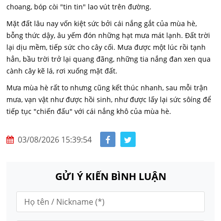
choang, bóp còi "tin tin" lao vút trên đường.
Mặt đất lâu nay vốn kiệt sức bởi cái nắng gắt của mùa hè,
bỗng thức dậy, âu yếm đón những hạt mưa mát lạnh. Đất trời
lại dịu mềm, tiếp sức cho cây cối. Mưa được một lúc rồi tạnh
hẳn, bầu trời trở lại quang đãng, những tia nắng đan xen qua
cành cây kẽ lá, rơi xuống mặt đất.
Mưa mùa hè rất to nhưng cũng kết thúc nhanh, sau mỗi trận
mưa, vạn vật như được hồi sinh, như được lấy lại sức sôíng để
tiếp tục "chiến đấu" với cái nắng khô của mùa hè.
03/08/2026 15:39:54
GỬI Ý KIẾN BÌNH LUẬN