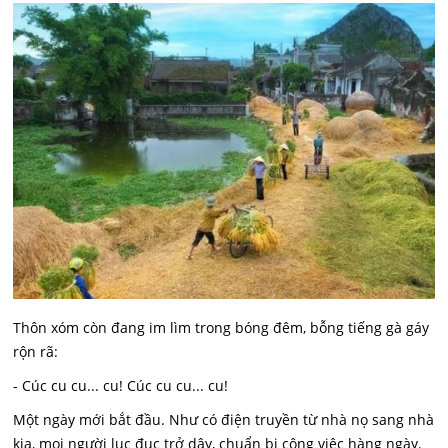
Thôn xóm còn đang im lìm trong bóng đêm, bỗng tiếng gà gáy
rộn rã:
- Cúc cu cu... cu! Cúc cu cu... cu!
Một ngày mới bắt đầu. Như có điện truyền từ nhà nọ sang nhà
kia, mọi người lục đục trở dậy, chuẩn bị công việc hàng ngày.