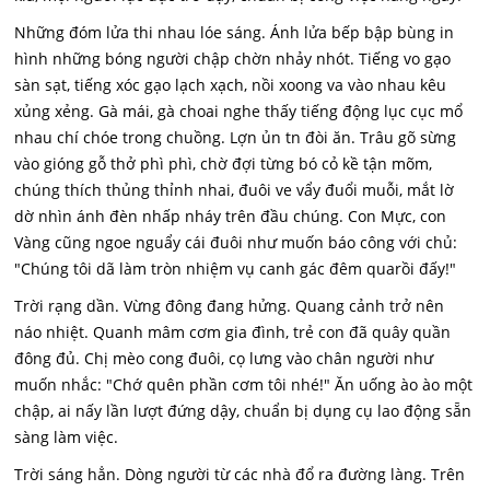
Những đóm lửa thi nhau lóe sáng. Ánh lửa bếp bập bùng in
hình những bóng người chập chờn nhảy nhót. Tiếng vo gạo
sàn sạt, tiếng xóc gạo lạch xạch, nồi xoong va vào nhau kêu
xủng xẻng. Gà mái, gà choai nghe thấy tiếng động lục cục mổ
nhau chí chóe trong chuồng. Lợn ủn tn đòi ăn. Trâu gõ sừng
vào gióng gỗ thở phì phì, chờ đợi từng bó cỏ kề tận mõm,
chúng thích thủng thỉnh nhai, đuôi ve vẩy đuổi muỗi, mắt lờ
dờ nhìn ánh đèn nhấp nháy trên đầu chúng. Con Mực, con
Vàng cũng ngoe nguẩy cái đuôi như muốn báo công với chủ:
"Chúng tôi dã làm tròn nhiệm vụ canh gác đêm quarồi đấy!"
Trời rạng dần. Vừng đông đang hửng. Quang cảnh trở nên
náo nhiệt. Quanh mâm cơm gia đình, trẻ con đã quây quần
đông đủ. Chị mèo cong đuôi, cọ lưng vào chân người như
muốn nhắc: "Chớ quên phần cơm tôi nhé!" Ăn uống ào ào một
chập, ai nấy lần lượt đứng dậy, chuẩn bị dụng cụ lao động sẵn
sàng làm việc.
Trời sáng hẳn. Dòng người từ các nhà đổ ra đường làng. Trên