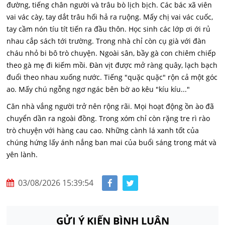
đường, tiếng chân người và trâu bò lịch bịch. Các bác xã viên
vai vác cày, tay dắt trâu hối hả ra ruộng. Mấy chị vai vác cuốc,
tay cầm nón tíu tít tiến ra đầu thôn. Học sinh các lớp ơi ới rủ
nhau cắp sách tới trường. Trong nhà chỉ còn cụ già với đàn
cháu nhỏ bi bô trò chuyện. Ngoài sân, bầy gà con chiêm chiếp
theo gà mẹ đi kiếm mồi. Đàn vịt được mở ràng quây, lạch bạch
đuổi theo nhau xuống nước. Tiếng "quặc quặc" rộn cả một góc
ao. Mấy chú ngỗng ngơ ngác bên bờ ao kêu "kíu kíu..."
Căn nhà vắng người trở nên rộng rãi. Mọi hoạt động ồn ào đã
chuyển dần ra ngoài đồng. Trong xóm chỉ còn rặng tre rì rào
trò chuyện với hàng cau cao. Những cành lá xanh tốt của
chúng hứng lấy ánh nắng ban mai của buổi sáng trong mát và
yên lành.
03/08/2026 15:39:54
GỬI Ý KIẾN BÌNH LUẬN