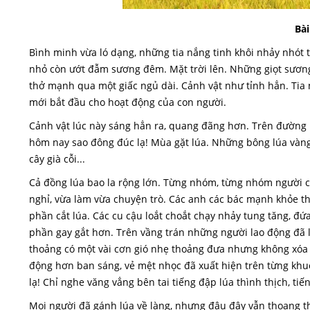
Bài
Bình minh vừa ló dạng, những tia nắng tinh khôi nhảy nhót 
nhỏ còn ướt đẫm sương đêm. Mặt trời lên. Những giọt sương 
thở mạnh qua một giấc ngủ dài. Cảnh vật như tỉnh hẳn. Tia
mới bắt đầu cho hoạt động của con người.
Cảnh vật lúc này sáng hẳn ra, quang đãng hơn. Trên đường là
hôm nay sao đông đúc lạ! Mùa gặt lúa. Những bông lúa vàn
cây già cỗi...
Cả đồng lúa bao la rộng lớn. Từng nhóm, từng nhóm người ch
nghỉ, vừa làm vừa chuyện trò. Các anh các bác mạnh khỏe thì v
phần cắt lúa. Các cu cậu loắt choắt chạy nhảy tung tăng, đứ
phần gay gắt hơn. Trên vầng trán những người lao động đã l
thoảng có một vài cơn gió nhẹ thoảng đưa nhưng không xóa đ
động hơn ban sáng, vẻ mệt nhọc đã xuất hiện trên từng khuô
lạ! Chỉ nghe văng vẳng bên tai tiếng đập lúa thình thịch, tiế
Mọi người đã gánh lúa về làng, nhưng đâu đây vẫn thoang 