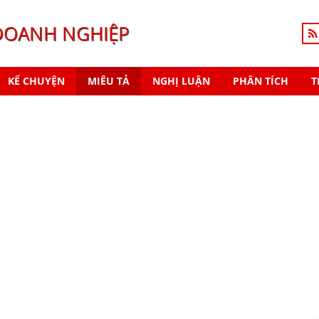
DOANH NGHIỆP
KỂ CHUYỆN
MIÊU TẢ
NGHỊ LUẬN
PHÂN TÍCH
T