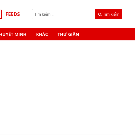
FEEDS
Tìm kiếm
HUYẾT MINH
KHÁC
THƯ GIÃN