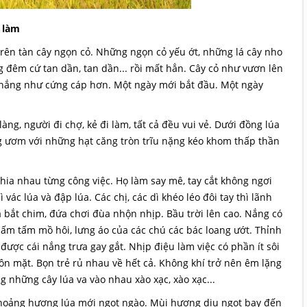
 làm
trên tàn cây ngọn cỏ. Những ngọn cỏ yếu ớt, những lá cây nho
đêm cứ tan dần, tan dần... rồi mất hẳn. Cây cỏ như vươn lên
 nắng như cứng cáp hơn. Một ngày mới bắt đầu. Một ngày
ng, người đi chợ, kẻ đi làm, tất cả đều vui vẻ. Dưới đồng lúa
g ươm với những hạt căng tròn trĩu nặng kéo khom thấp thần
ia nhau từng công việc. Họ làm say mê, tay cắt không ngơi
ác lúa và đập lúa. Các chị, các dì khéo léo đôi tay thì lãnh
a bắt chim, đứa chơi đùa nhộn nhịp. Bầu trời lên cao. Nắng có
ấm tấm mồ hôi, lưng áo của các chú các bác loang ướt. Thỉnh
ược cái nắng trưa gay gắt. Nhịp điệu làm việc có phần ít sôi
n mặt. Bọn trẻ rủ nhau về hết cả. Không khí trở nên êm lặng
ng những cây lúa va vào nhau xào xạc, xào xạc...
thoảng hương lúa mới ngọt ngào. Mùi hương dịu ngọt bay đến