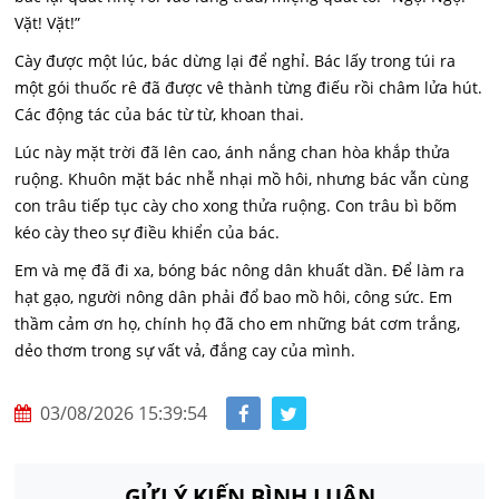
Vặt! Vặt!”
Cày được một lúc, bác dừng lại để nghỉ. Bác lấy trong túi ra
một gói thuốc rê đã được vê thành từng điếu rồi châm lửa hút.
Các động tác của bác từ từ, khoan thai.
Lúc này mặt trời đã lên cao, ánh nắng chan hòa khắp thửa
ruộng. Khuôn mặt bác nhễ nhại mồ hôi, nhưng bác vẫn cùng
con trâu tiếp tục cày cho xong thửa ruộng. Con trâu bì bõm
kéo cày theo sự điều khiển của bác.
Em và mẹ đã đi xa, bóng bác nông dân khuất dần. Để làm ra
hạt gạo, người nông dân phải đổ bao mồ hôi, công sức. Em
thầm cảm ơn họ, chính họ đã cho em những bát cơm trắng,
dẻo thơm trong sự vất vả, đắng cay của mình.
03/08/2026 15:39:54
GỬI Ý KIẾN BÌNH LUẬN