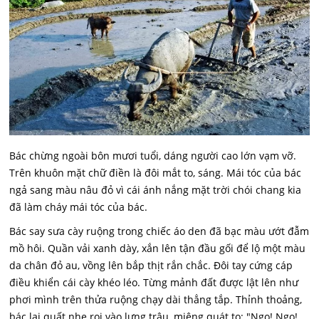
Bác chừng ngoài bôn mươi tuổi, dáng người cao lớn vạm vỡ.
Trên khuôn mặt chữ điền là đôi mắt to, sáng. Mái tóc của bác
ngả sang màu nâu đỏ vì cái ánh nắng mặt trời chói chang kia
đã làm cháy mái tóc của bác.
Bác say sưa cày ruộng trong chiếc áo den đã bạc màu ướt đẫm
mồ hôi. Quần vải xanh dày, xắn lên tận đầu gối để lộ một màu
da chân đỏ au, vồng lên bắp thịt rắn chắc. Đôi tay cứng cáp
điều khiển cái cày khéo léo. Từng mảnh đất được lật lên như
phơi mình trên thửa ruộng chạy dài thẳng tắp. Thỉnh thoảng,
bác lại quất nhẹ roi vào lưng trâu, miệng quát to: "Ngọ! Ngọ!