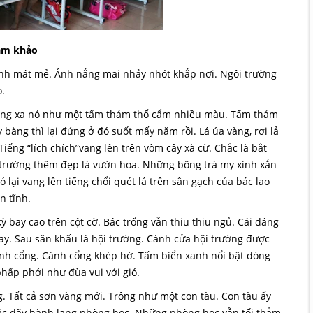
am khảo
ành mát mẻ. Ánh nắng mai nhảy nhót khắp nơi. Ngôi trường
o.
Trông xa nó như một tấm thảm thổ cẩm nhiều màu. Tấm thảm
 bàng thì lại đứng ở đó suốt mấy năm rồi. Lá úa vàng, rơi lả
ếng “lích chích”vang lên trên vòm cây xà cừ. Chắc là bắt
trường thêm đẹp là vườn hoa. Những bông trà my xinh xắn
lại vang lên tiếng chổi quét lá trên sân gạch của bác lao
n tĩnh.
ỳ bay cao trên cột cờ. Bác trống vẫn thiu thiu ngủ. Cái dáng
y. Sau sân khấu là hội trường. Cánh cửa hội trường được
ánh cổng. Cánh cổng khép hờ. Tấm biển xanh nổi bật dòng
hấp phới như đùa vui với gió.
g. Tất cả sơn vàng mới. Trông như một con tàu. Con tàu ấy
 các dãy hành lang phòng học. Những phòng học vẫn tối thẳm,