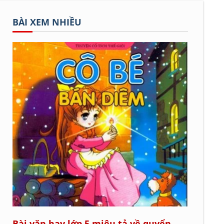
BÀI XEM NHIỀU
Bài văn hay lớp 5 miêu tả về quyển