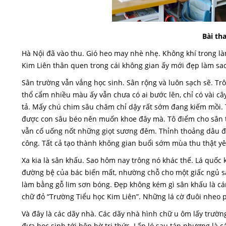
Bài th
Hà Nội đã vào thu. Gió heo may nhè nhẹ. Không khí trong l
Kim Liên thân quen trong cái không gian ấy mới đẹp làm sa
Sân trường vẫn vắng học sinh. Sân rộng và luôn sạch sẽ. 
thổ cẩm nhiều màu ấy vẫn chưa có ai bước lên, chỉ có vài cây
tả. Mấy chú chim sâu chăm chỉ dậy rất sớm đang kiếm mồi. Ti
được con sâu béo nên muốn khoe đây mà. Tô điểm cho sân 
vẫn cố uống nốt những giọt sương đêm. Thỉnh thoảng dâu đó 
công. Tất cả tạo thành không gian buổi sớm mùa thu thật yê
Xa kia là sân khấu. Sao hôm nay trông nó khác thế. Lá quốc k
đường bệ của bác biến mất, nhường chỗ cho một giấc ngủ sa
làm bằng gỗ lim sơn bóng. Đẹp không kém gì sân khấu là c
chữ đỏ “Trường Tiểu học Kim Liên”. Những lá cờ đuôi nheo p
Và đây là các dãy nhà. Các dãy nhà hình chữ u ôm lấy trườn
đưa học sinh tới bên bờ tri thức. Lấp ló sau tán phượng là