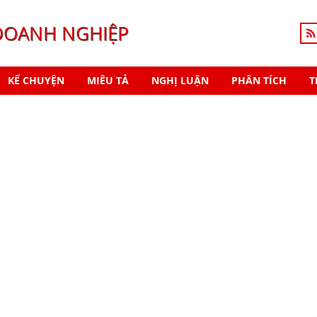
DOANH NGHIỆP
KỂ CHUYỆN
MIÊU TẢ
NGHỊ LUẬN
PHÂN TÍCH
T