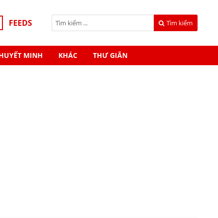
FEEDS
Tìm kiếm
HUYẾT MINH
KHÁC
THƯ GIÃN