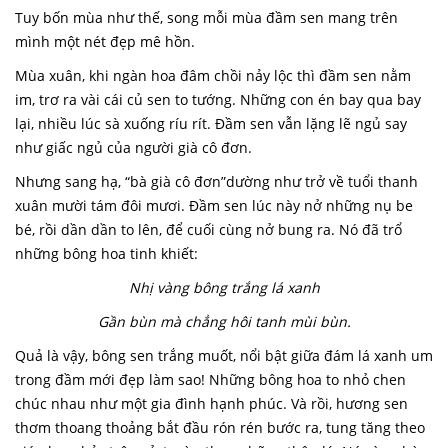
Tuy bốn mùa như thế, song mỗi mùa đầm sen mang trên
mình một nét đẹp mê hồn.
Mùa xuân, khi ngàn hoa đâm chồi nảy lộc thì đầm sen nằm
im, trơ ra vài cái củ sen to tướng. Những con én bay qua bay
lại, nhiều lúc sà xuống ríu rít. Đầm sen vẫn lặng lẽ ngủ say
như giấc ngủ của người già cô đơn.
Nhưng sang hạ, “bà già cô đơn”dường như trở về tuổi thanh
xuân mười tám đôi mươi. Đầm sen lúc này nở những nụ be
bé, rồi dần dần to lên, để cuối cùng nở bung ra. Nó đã trổ
những bông hoa tinh khiết:
Nhị vàng bông trắng lá xanh
Gần bùn mà chẳng hôi tanh mùi bùn.
Quả là vậy, bông sen trắng muốt, nổi bật giữa đám lá xanh um
trong đầm mới đẹp làm sao! Những bông hoa to nhỏ chen
chúc nhau như một gia đình hạnh phúc. Và rồi, hương sen
thơm thoang thoảng bắt đầu rón rén bước ra, tung tăng theo