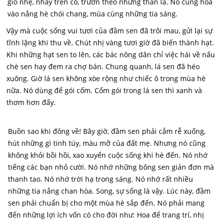
gió nhẹ, nhảy trên cỏ, trườn theo những thân lá. Nó cùng hòa
vào nắng hè chói chang, múa cùng những tia sáng.
Vậy mà cuộc sống vui tươi của đầm sen đã trôi mau, gửi lại sự
tĩnh lặng khi thu về. Chút nhị vàng tươi giờ đã biến thành hạt.
Khi những hạt sen to lên, các bác nông dân chỉ việc hái về nấu
chè sen hay đem ra chợ bán. Chung quanh, lá sen đã héo
xuông. Giờ lá sen không xòe rộng như chiếc ô trong mùa hè
nữa. Nó dùng để gói cốm. Cốm gói trong lá sen thì xanh và
thơm hơn đấy.
Buồn sao khi đông về! Bây giờ, đầm sen phải cắm rễ xuống,
hút những gì tinh túy, màu mỡ của đất mẹ. Nhưng nó cũng
không khỏi bồi hồi, xao xuyến cuộc sống khi hè đến. Nó nhớ
tiếng các bạn nhỏ cười. Nó nhớ những bông sen giản đơn mà
thanh tao. Nó nhớ trời hạ trong sáng. Nó nhớ rất nhiều
những tia nắng chan hòa. Song, sự sống là vậy. Lúc này, đầm
sen phải chuẩn bị cho một mùa hè sắp đến. Nó phải mang
đến những lợi ích vốn có cho đời như: Hoa để trang trí, nhị