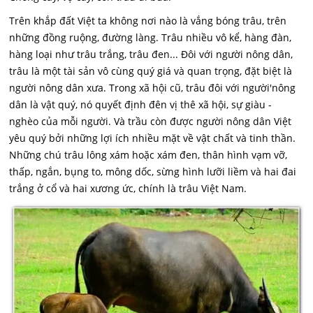
Trên khắp đất Việt ta không nơi nào là vắng bóng trâu, trên
những đồng ruộng, đường làng. Trâu nhiều vô kể, hàng đàn,
hàng loại như trâu trắng, trâu đen... Đôi với người nông dân,
trâu là một tài sản vô cùng quý giá và quan trọng, đặt biệt là
người nông dân xưa. Trong xã hội cũ, trâu đôi với người'nông
dân là vật quý, nó quyết định đên vị thê xã hội, sự giàu -
nghèo của mỗi người. Và trầu còn được người nông dân Việt
yêu quý bởi những lợi ích nhiều mặt về vật chất và tinh thần.
Những chú trâu lông xám hoặc xám đen, thân hình vạm vỡ,
thấp, ngắn, bụng to, mông dốc, sừng hình lưỡi liềm và hai đai
trắng ở cổ và hai xương ức, chính là trâu Việt Nam.