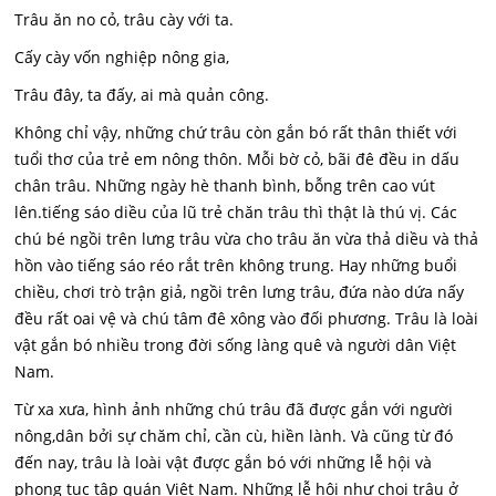
Trâu ăn no cỏ, trâu cày với ta.
Cấy cày vốn nghiệp nông gia,
Trâu đây, ta đấy, ai mà quản công.
Không chỉ vậy, những chứ trâu còn gắn bó rất thân thiết với
tuổi thơ của trẻ em nông thôn. Mỗi bờ cỏ, bãi đê đều in dấu
chân trâu. Những ngày hè thanh bình, bỗng trên cao vút
lên.tiếng sáo diều của lũ trẻ chăn trâu thì thật là thú vị. Các
chú bé ngồi trên lưng trâu vừa cho trâu ăn vừa thả diều và thả
hồn vào tiếng sáo réo rắt trên không trung. Hay những buổi
chiều, chơi trò trận giả, ngồi trên lưng trâu, đứa nào dứa nấy
đều rất oai vệ và chú tâm đê xông vào đối phương. Trâu là loài
vật gắn bó nhiều trong đời sống làng quê và người dân Việt
Nam.
Từ xa xưa, hình ảnh những chú trâu đã được gắn với người
nông,dân bởi sự chăm chỉ, cần cù, hiền lành. Và cũng từ đó
đến nay, trâu là loài vật được gắn bó với những lễ hội và
phong tục tập quán Việt Nam. Những lễ hội như chọi trâu ở