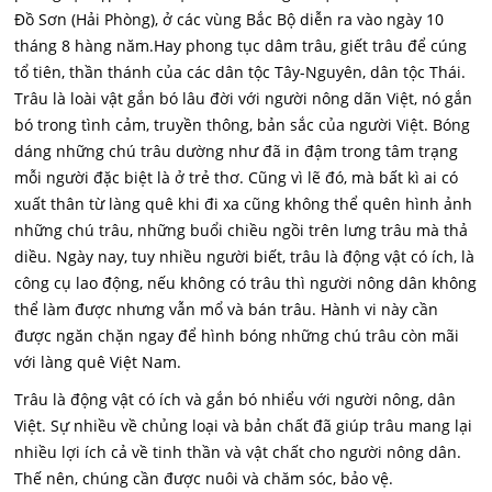
Đồ Sơn (Hải Phòng), ở các vùng Bắc Bộ diễn ra vào ngày 10
tháng 8 hàng năm.
Hay phong tục dâm trâu, giết trâu để cúng
tổ tiên, thần thánh của các dân tộc Tây-Nguyên, dân tộc Thái.
Trâu là loài vật gắn bó lâu đời với người nông dãn Việt, nó gắn
bó trong tình cảm, truyền thông, bản sắc của người Việt. Bóng
dáng những chú trâu dường như đã in đậm trong tâm trạng
mỗi người đặc biệt là ở trẻ thơ. Cũng vì lẽ đó, mà bất kì ai có
xuất thân từ làng quê khi đi xa cũng không thể quên hình ảnh
những chú trâu, những buổi chiều ngồi trên lưng trâu mà thả
diều. Ngày nay, tuy nhiều người biết, trâu là động vật có ích, là
công cụ lao động, nếu không có trâu thì người nông dân không
thể làm được nhưng vẫn mổ và bán trâu. Hành vi này cần
được ngăn chặn ngay để hình bóng những chú trâu còn mãi
với làng quê Việt Nam.
Trâu là động vật có ích và gắn bó nhiểu với người nông, dân
Việt. Sự nhiều về chủng loại và bản chất đã giúp trâu mang lại
nhiều lợi ích cả về tinh thần và vật chất cho người nông dân.
Thế nên, chúng cần được nuôi và chăm sóc, bảo vệ.