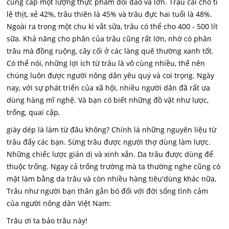
cung cấp một lượng thực phẩm dồi dào và lớn. Trâu cái cho tỉ
lệ thịt, xẻ 42%, trâu thiên là 45% và trâu đực hai tuổi là 48%.
Ngoài ra trong một chu kì vắt sữa, trâu có thể cho 400 - 500 lít
sữa. Khả năng cho phân của trâu cũng rất lớn, nhờ có phân
trâu mà đồng ruộng, cây cối ở các làng quê thường xanh tốt.
Có thể nói, những lợi ích từ trâu là vô cùng nhiều, thế nên
chúng luôn được người nông dân yêu quý và coi trọng. Ngày
nay, với sự phát triển của xã hội, nhiều người dân đã rất ưa
dùng hàng mĩ nghệ. Và bạn có biết những đồ vật như lược,
trống, quai cặp,
giày dép là làm từ đâu không? Chính là những nguyên liệu từ
trâu đấy các bạn. Sừng trâu được người thợ dùng làm lược.
Những chiếc lược giản dị và xinh xắn. Da trâu được dùng để
thuộc trống. Ngay cả trống trường mà ta thường nghe cũng có
mặt làm bằng da trâu và còn nhiều hàng tiêu'dùng khác nữa,
Trâu như người bạn thân gắn bó đối với đời sống tình cảm
của người nông dân Việt Nam:
Trâu ơi ta bảo trâu này!