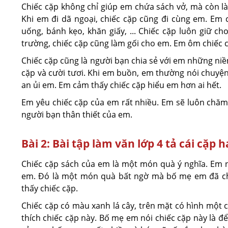
Chiếc cặp không chỉ giúp em chứa sách vở, mà còn l
Khi em đi dã ngoại, chiếc cặp cũng đi cùng em. Em
uống, bánh kẹo, khăn giấy, ... Chiếc cặp luôn giữ c
trường, chiếc cặp cũng làm gối cho em. Em ôm chiếc c
Chiếc cặp cũng là người bạn chia sẻ với em những niề
cặp và cười tươi. Khi em buồn, em thường nói chuyện 
an ủi em. Em cảm thấy chiếc cặp hiểu em hơn ai hết.
Em yêu chiếc cặp của em rất nhiều. Em sẽ luôn chăm 
người bạn thân thiết của em.
Bài 2: Bài tập làm văn lớp 4 tả cái cặp
Chiếc cặp sách của em là một món quà ý nghĩa. Em n
em. Đó là một món quà bất ngờ mà bố mẹ em đã chu
thấy chiếc cặp.
Chiếc cặp có màu xanh lá cây, trên mặt có hình một 
thích chiếc cặp này. Bố mẹ em nói chiếc cặp này là đ