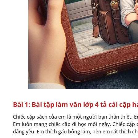
Bài 1: Bài tập làm văn lớp 4 tả cái cặp
Chiếc cặp sách của em là một người bạn thân thiết. E
Em luôn mang chiếc cặp đi học mỗi ngày. Chiếc cặp 
đáng yêu. Em thích gấu bông lắm, nên em rất thích ch