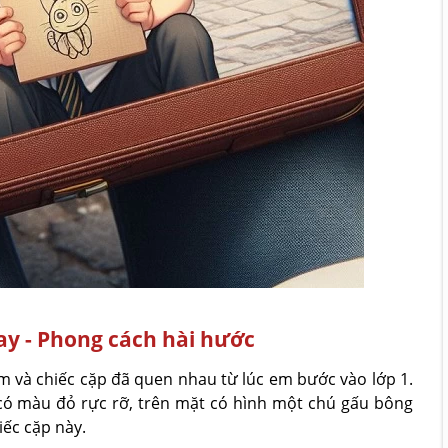
 hay - Phong cách hài hước
m và chiếc cặp đã quen nhau từ lúc em bước vào lớp 1.
có màu đỏ rực rỡ, trên mặt có hình một chú gấu bông
iếc cặp này.