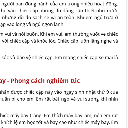
à người bạn đồng hành của em trong nhiều hoạt động.
 cho vào chiếc cặp những đồ dùng cần thiết như nước
ho những đồ đó sạch sẽ và an toàn. Khi em ngủ trưa ở
ặp vào lòng và ngủ ngon lành.
m vui và nỗi buồn. Khi em vui, em thường vuốt ve chiếc
với chiếc cặp và khóc lóc. Chiếc cặp luôn lắng nghe và
sóc và bảo vệ chiếc cặp. Em mong chiếc cặp sẽ mãi là
 hay - Phong cách nghiêm túc
hận được chiếc cặp này vào ngày sinh nhật thứ 9 của
ẩn bị cho em. Em rất bất ngờ và vui sướng khi nhìn
chiếc máy bay trắng. Em thích máy bay lắm, nên em rất
ể khích lệ em học tốt và bay cao như chiếc máy bay. Em