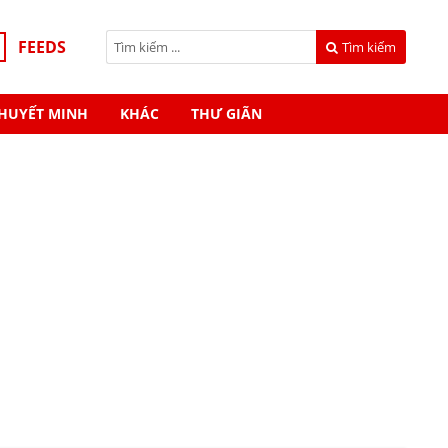
FEEDS
Tìm kiếm
HUYẾT MINH
KHÁC
THƯ GIÃN