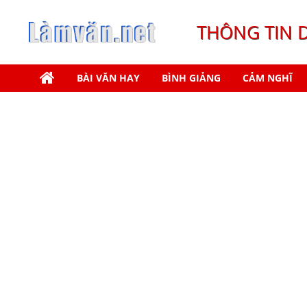
THÔNG TIN 
BÀI VĂN HAY
BÌNH GIẢNG
CẢM NGHĨ