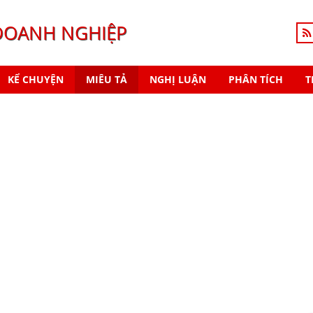
DOANH NGHIỆP
KỂ CHUYỆN
MIÊU TẢ
NGHỊ LUẬN
PHÂN TÍCH
T