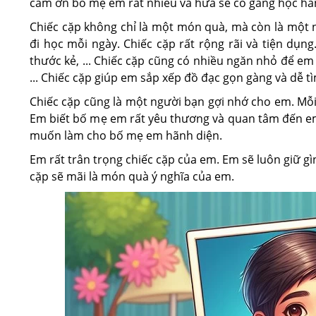
cảm ơn bố mẹ em rất nhiều và hứa sẽ cố gắng học hà
Chiếc cặp không chỉ là một món quà, mà còn là một
đi học mỗi ngày. Chiếc cặp rất rộng rãi và tiện dụng
thước kẻ, ... Chiếc cặp cũng có nhiều ngăn nhỏ để em
... Chiếc cặp giúp em sắp xếp đồ đạc gọn gàng và dễ tì
Chiếc cặp cũng là một người bạn gợi nhớ cho em. Mỗi
Em biết bố mẹ em rất yêu thương và quan tâm đến e
muốn làm cho bố mẹ em hãnh diện.
Em rất trân trọng chiếc cặp của em. Em sẽ luôn giữ g
cặp sẽ mãi là món quà ý nghĩa của em.