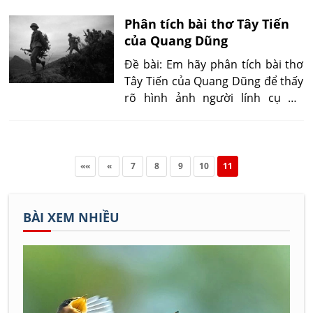
cuộc chiến nhưng những người
Phân tích bài thơ Tây Tiến
lính vẫn hết sức lạc quan và lãng
của Quang Dũng
mạn?
Đề bài: Em hãy phân tích bài thơ
Tây Tiến của Quang Dũng để thấy
rõ hình ảnh người lính cụ Hồ
trong thời kỳ kháng chiến chống
Pháp?
««
«
7
8
9
10
11
BÀI XEM NHIỀU