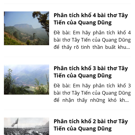
kết trong cuộc kháng chiến chống
Pháp?
Phân tích khổ 4 bài thơ Tây
Tiến của Quang Dũng
Đề bài: Em hãy phân tích khổ 4
bài thơ Tây Tiến của Quang Dũng
để thấy rõ tinh thần buất khuất
của người lính, thà chết nhưng
tinh thần yêu nước, hào khí dân
Phân tích khổ 3 bài thơ Tây
tộc vẫn còn vang vọng?
Tiến của Quang Dũng
Đề bài: Em hãy phân tích khổ 3
bài thơ Tây Tiến của Quang Dũng
để nhận thấy những khó khăn
gian khổ nhiều hi sinh của người
lính trong cuộc kháng chiến
Phân tích khổ 2 bài thơ Tây
nhưng vẫn lạc quan, tin tưởng
Tiến của Quang Dũng
vào ngày mai?