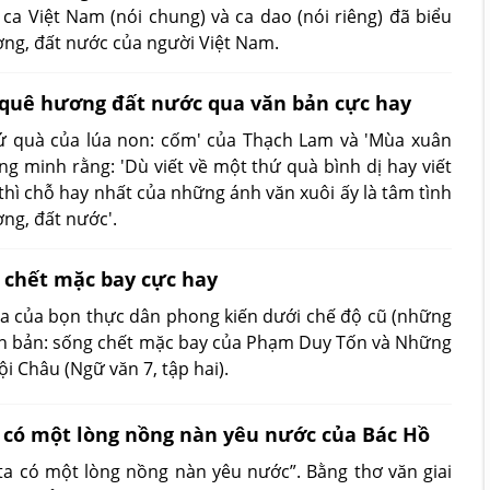
ca Việt Nam (nói chung) và ca dao (nói riêng) đã biểu
ơng, đất nước của người Việt Nam.
 quê hương đất nước qua văn bản cực hay
hứ quà của lúa non: cốm' của Thạch Lam và 'Mùa xuân
ng minh rằng: 'Dù viết về một thứ quà bình dị hay viết
 thì chỗ hay nhất của những ánh văn xuôi ấy là tâm tình
ơng, đất nước'.
 chết mặc bay cực hay
xa của bọn thực dân phong kiến dưới chế độ cũ (những
văn bản: sống chết mặc bay của Phạm Duy Tốn và Những
ội Châu (Ngữ văn 7, tập hai).
a có một lòng nồng nàn yêu nước của Bác Hồ
 ta có một lòng nồng nàn yêu nước”. Bằng thơ văn giai