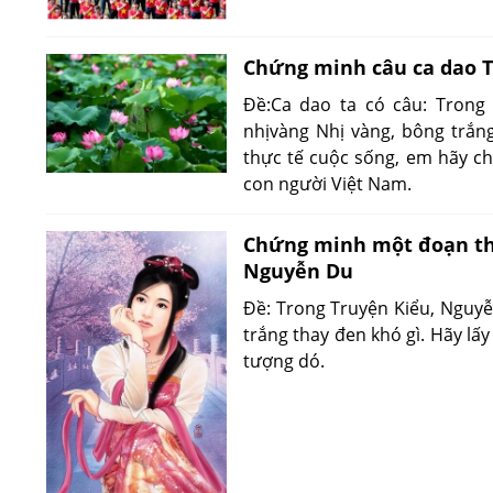
Chứng minh câu ca dao T
Đề:Ca dao ta có câu: Trong
nhịvàng Nhị vàng, bông trắn
thực tế cuộc sống, em hãy ch
con người Việt Nam.
Chứng minh một đoạn th
Nguyễn Du
Đề: Trong Truyện Kiểu, Nguyễn
trắng thay đen khó gì. Hãy l
tượng dó.