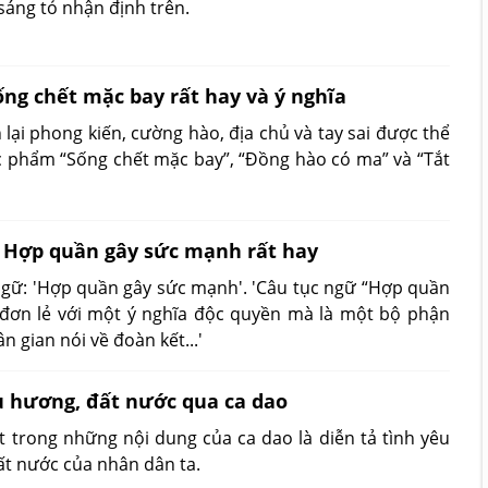
sáng tỏ nhận định trên.
ng chết mặc bay rất hay và ý nghĩa
lại phong kiến, cường hào, địa chủ và tay sai được thể
ác phẩm “Sống chết mặc bay”, “Đồng hào có ma” và “Tắt
ũ Hợp quần gây sức mạnh rất hay
gữ: 'Hợp quần gây sức mạnh'. 'Câu tục ngữ “Hợp quần
đơn lẻ với một ý nghĩa độc quyền mà là một bộ phận
 gian nói về đoàn kết...'
 hương, đất nước qua ca dao
trong những nội dung của ca dao là diễn tả tình yêu
đất nước của nhân dân ta.