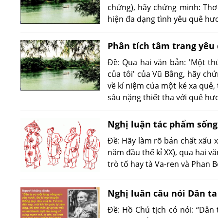
chứng), hãy chứng minh: Thơ 
hiện đa dạng tình yêu quê hư
Phân tích tâm trang yêu
Đề: Qua hai văn bản: 'Một t
của tôi' của Vũ Bằng, hãy chứ
về kỉ niệm của một kẻ xa quê,
sâu nặng thiết tha với quê hư
Nghị luận tác phẩm sống
Đề: Hãy làm rõ bản chất xấu 
năm đầu thế kỉ XX), qua hai 
trò tố hay tà Va-ren và Phan B
Nghị luân câu nói Dân t
Đề: Hồ Chủ tịch có nói: “Dân