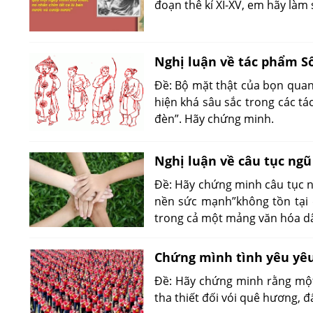
đoạn thê kỉ XI-XV, em hãy làm 
Nghị luận về tác phẩm Số
Đề: Bộ mặt thật của bọn quan 
hiện khá sâu sắc trong các t
đèn”. Hãy chứng minh.
Nghị luận về câu tục ng
Đề: Hãy chứng minh câu tục n
nền sức mạnh”không tồn tại 
trong cả một mảng văn hóa dân
Chứng mình tình yêu yêu
Đề: Hãy chứng minh rằng một 
tha thiết đối vói quê hương, 