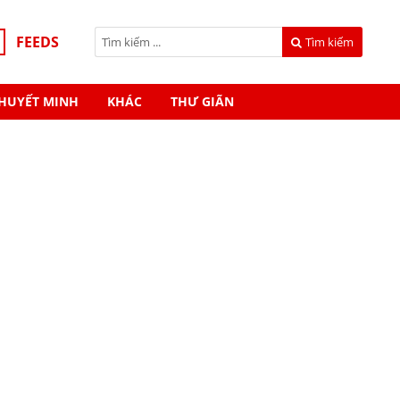
FEEDS
Tìm kiếm
HUYẾT MINH
KHÁC
THƯ GIÃN