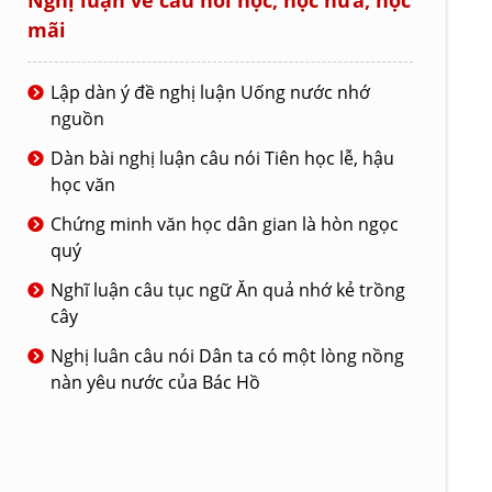
Nghị luận về câu nói học, học nữa, học
mãi
Lập dàn ý đề nghị luận Uống nước nhớ
nguồn
Dàn bài nghị luận câu nói Tiên học lễ, hậu
học văn
Chứng minh văn học dân gian là hòn ngọc
quý
Nghĩ luận câu tục ngữ Ăn quả nhớ kẻ trồng
cây
Nghị luân câu nói Dân ta có một lòng nồng
nàn yêu nước của Bác Hồ