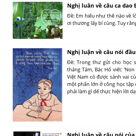
Nghị luân về câu ca dao 
Đề: Em hiểu như thê nào về l
ơi thương lấy bí cùng. Tuy rằ
Nghị luận về câu nói đầu
Đề: Trong thư gửi cho học 
tháng Tám, Bác Hổ viết: ‘Non
Việt Nam có được sánh vai c
một phẩn lớn ở công học tập 
phải làm gì dể thực hiện lời d
Nghị luận về câu nói của