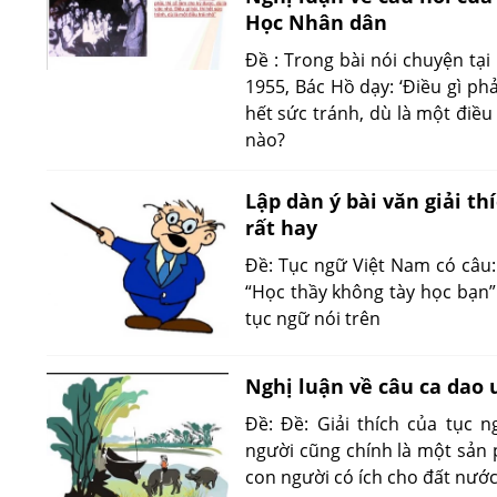
Học Nhân dân
Đề : Trong bài nói chuyện tạ
1955, Bác Hồ dạy: ‘Điều gì phải
hết sức tránh, dù là một điều
nào?
Lập dàn ý bài văn giải th
rất hay
Đề: Tục ngữ Việt Nam có câu:
“Học thầy không tày học bạn”.
tục ngữ nói trên
Nghị luận về câu ca dao
Đề: Đề: Giải thích của tục
người cũng chính là một sản 
con người có ích cho đất nước.