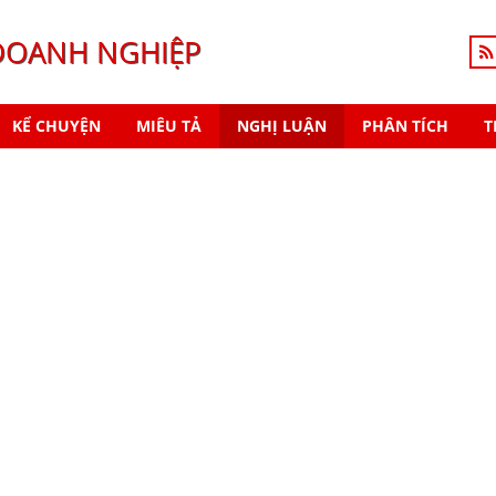
DOANH NGHIỆP
KỂ CHUYỆN
MIÊU TẢ
NGHỊ LUẬN
PHÂN TÍCH
T