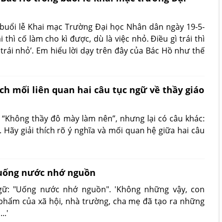
i buổi lễ Khai mạc Trường Đại học Nhân dân ngày 19-5-
 thì cố làm cho kì được, dù là việc nhỏ. Điều gì trái thì
 trái nhỏ’. Em hiểu lời dạy trên đây của Bác Hồ như thế
ích mối liên quan hai câu tục ngữ về thầy giáo
 “Không thầy đô mày làm nên”, nhưng lại có câu khác:
 Hãy giải thích rõ ý nghĩa và mối quan hệ giữa hai câu
 uống nước nhớ nguồn
 ngữ: "Uống nước nhớ nguồn". 'Không những vậy, con
phẩm của xã hội, nhà trường, cha mẹ đã tạo ra những
..'