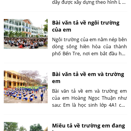
dãy được xây dựng theo hình L và
ở giữa là khoảng sân rộng lớn.
Bài văn tả về ngôi trường
của em
Ngôi trường của em nằm nép bên
dòng sông hiền hòa của thành
phố Bến Tre, nơi em bắt đầu học
ở đây từ năm lớp 1. Đến nay đã 5
năm trôi qua rồi, nhưng em vẫn
Bài văn tả về em và trường
quý ngôi trường này như những
em
ngày đầu bỡ ngỡ...
Bài văn tả về em và trường em
của em Hoàng Ngọc Thuận như
sau: Em là học sinh lớp 4A1 của
trường tiểu học Bình Hưng Hòa B,
quận Bình Tân. Đây là ngôi
Miêu tả về trường em đang
trường em đã gắn bó từ năm lớp