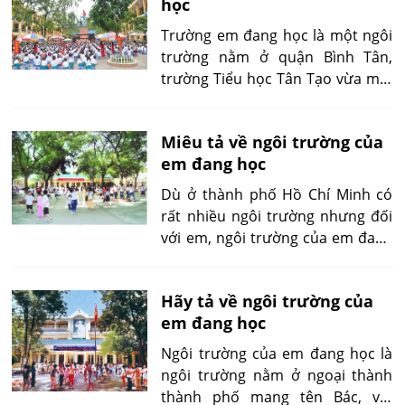
học
1 đến nay.
Trường em đang học là một ngôi
trường nằm ở quận Bình Tân,
trường Tiểu học Tân Tạo vừa mới
được xây dựng nên rất mới và
đẹp.
Miêu tả về ngôi trường của
em đang học
Dù ở thành phố Hồ Chí Minh có
rất nhiều ngôi trường nhưng đối
với em, ngôi trường của em đang
học vẫn là số 1.
Hãy tả về ngôi trường của
em đang học
Ngôi trường của em đang học là
ngôi trường nằm ở ngoại thành
thành phố mang tên Bác, với