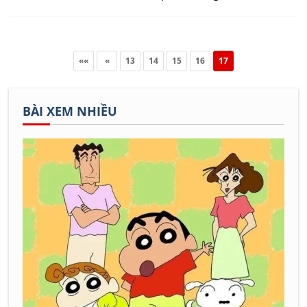
những hàng cây rợp bóng mát
cho những giờ ra chơi.
««
«
13
14
15
16
17
BÀI XEM NHIỀU