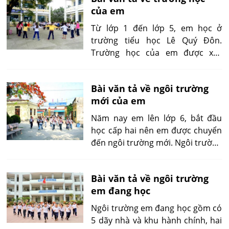
của em
Từ lớp 1 đến lớp 5, em học ở
trường tiểu học Lê Quý Đôn.
Trường học của em được xây
dựng từ rất lâu nhưng vẫn rất
sạch sẽ và thoáng mát.
Bài văn tả về ngôi trường
mới của em
Năm nay em lên lớp 6, bắt đầu
học cấp hai nên em được chuyển
đến ngôi trường mới. Ngôi trường
mới của em cũng khá gần nhà,
em có thể đi bộ đến trường.
Bài văn tả về ngôi trường
em đang học
Ngôi trường em đang học gồm có
5 dãy nhà và khu hành chính, hai