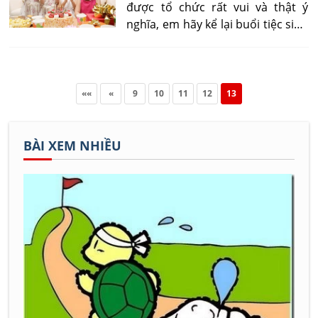
được tổ chức rất vui và thật ý
nghĩa, em hãy kể lại buổi tiệc sinh
nhật của em vừa qua?
««
«
9
10
11
12
13
BÀI XEM NHIỀU