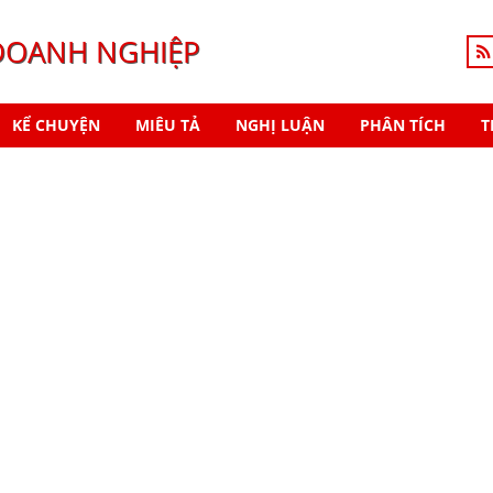
DOANH NGHIỆP
KỂ CHUYỆN
MIÊU TẢ
NGHỊ LUẬN
PHÂN TÍCH
T