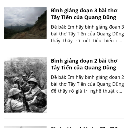
cụ Hồ trong cuộc kháng chiến
Bình giảng đoạn 3 bài thơ
chống Pháp xâm lược?
Tây Tiến của Quang Dũng
Đề bài: Em hãy bình giảng đoạn 3
bài thơ Tây Tiến của Quang Dũng
thấy thấy rõ nét tiêu biểu của
nghệ thuật văn học trong văn học
kháng chiến và những khó khăn
Bình giảng đoạn 2 bài thơ
gian khổ mà người lính phải trãi
Tây Tiến của Quang Dũng
qua trong cuộc chiến chống Pháp
xâm lược?
Đề bài: Em hãy bình giảng đoạn 2
bài thơ Tây Tiến của Quang Dũng
để thấy rõ giá trị nghệ thuật của
Quang Dũng trong bài thơ Tây
Tiến.