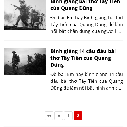
Bình giảng bài thơ Tây Tiến
của Quang Dũng
Đề bài: Em hãy Bình giảng bài thơ
Tây Tiến của Quang Dũng để làm
nổi bật chân dung của người lính
cụ Hồ trong chiến tranh và nỗi
nhớ da diết về vùng đất Tây Tiến
Bình giảng 14 câu đầu bài
thanh bình nhưng cũng thật hùng
thơ Tây Tiến của Quang
vĩ.
Dũng
Đề bài: Em hãy bình giảng 14 câu
đầu bài thơ Tây Tiến của Quang
Dũng để làm nổi bật hình ảnh của
người lính cụ Hồ trong hoàn cảnh
gian khổ của cuộc chiến tranh
chống Pháp xâm lược.
««
«
1
2