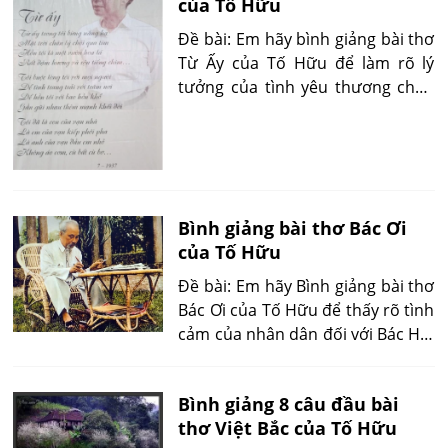
của Tố Hữu
Đề bài: Em hãy bình giảng bài thơ
Từ Ấy của Tố Hữu để làm rõ lý
tưởng của tình yêu thương chân
thành cho con người và niềm tin
bất diệt vào tương lai dưới sự
lãnh đạo sáng suốt của Đảng.
Bình giảng bài thơ Bác Ơi
của Tố Hữu
Đề bài: Em hãy Bình giảng bài thơ
Bác Ơi của Tố Hữu để thấy rõ tình
cảm của nhân dân đối với Bác Hồ,
người lãnh tụ vĩ đại của dân tộc
Việt Nam.
Bình giảng 8 câu đầu bài
thơ Việt Bắc của Tố Hữu