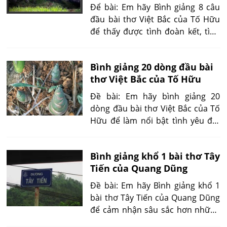
Để bài: Em hãy Bình giảng 8 câu
đầu bài thơ Việt Bắc của Tố Hữu
để thấy được tình đoàn kết, tình
cảm gắn bó thắm thiết giữa quân
và dân ta trong cuộc kháng chiến
Bình giảng 20 dòng đầu bài
chống Pháp.
thơ Việt Bắc của Tố Hữu
Đề bài: Em hãy bình giảng 20
dòng đầu bài thơ Việt Bắc của Tố
Hữu để làm nổi bật tình yêu đất
nước của một người lính trong
cuộc kháng chiến đối với quê
Bình giảng khổ 1 bài thơ Tây
hương đất nước?
Tiến của Quang Dũng
Đề bài: Em hãy Bình giảng khổ 1
bài thơ Tây Tiến của Quang Dũng
để cảm nhận sâu sắc hơn những
khó khăn gian khổ của người lính